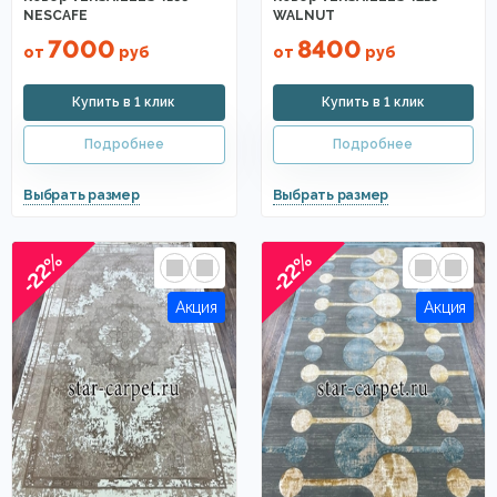
NESCAFE
WALNUT
7000
8400
от
руб
от
руб
-22%
-22%