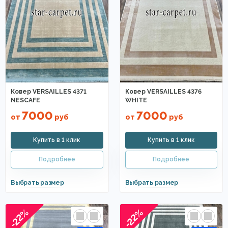
Ковер VERSAILLES 4371
Ковер VERSAILLES 4376
NESCAFE
WHITE
7000
7000
от
руб
от
руб
-22%
-22%