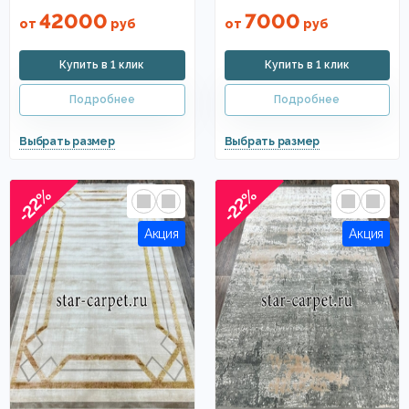
42000
7000
от
руб
от
руб
-22%
-22%