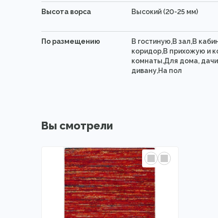
Высота ворса
Высокий (20-25 мм)
По размещению
В гостиную,В зал,В каби
коридор,В прихожую и к
комнаты,Для дома, дачи
дивану,На пол
Вы смотрели