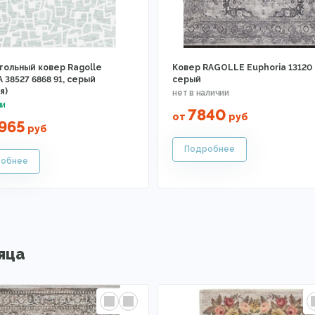
гольный ковер Ragolle
Ковер RAGOLLE Euphoria 13120
38527 6868 91, серый
серый
я)
7840
от
руб
965
руб
яца