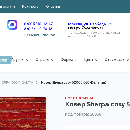
и оплата
Контакты
Отзывы
8 (901) 519-42-67
Москва, ул. Свободы, 29
метро Сходненская
8 (915) 449-78-18
ТЦ «Свобода Мебель» второй этаж,
Заказать звонок
помещения 14 и 15,
ажа
Группы
Страны
Форма
Цвет
Стоимость
HERPA COSY (BALTA)
Ковер Sherpa cosy 52608 010 (Бельгия)
нет в наличии
Ковер Sherpa cosy 
Код товара: 26955