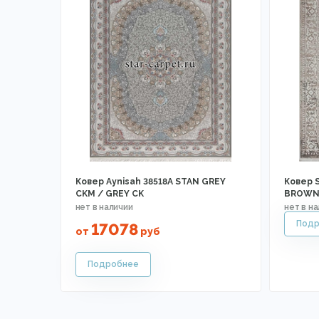
Ковер Aynisah 38518A STAN GREY
Ковер 
CKM / GREY CK
BROWN 
17078
от
руб