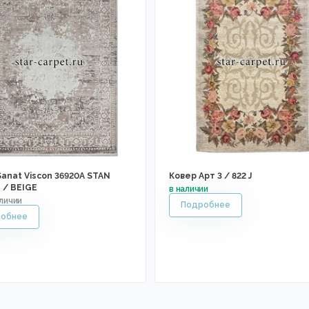
Sanat Viscon 36920A STAN
Ковер Арт 3 / 822 J
/ BEIGE