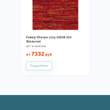
Ковер Sherpa cosy 52608 010
(Бельгия)
7332
от
руб