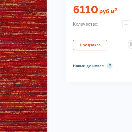
6110
2
руб
м
Количество:
Предзаказ
?
Нашли дешевле