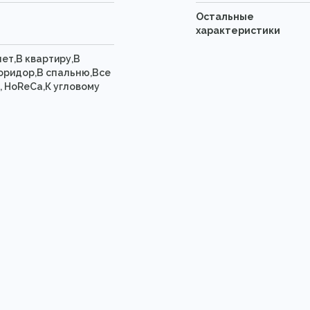
Остальные
характеристики
нет,В квартиру,В
оридор,В спальню,Все
, HoReCa,К угловому