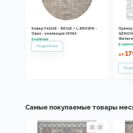
Ковер F415AE - BEIGE / L.BROWN -
Прямоу
Овал - коллекция AFINA
GENOVA 
(Бельги
17
от
Самые покупаемые товары мес