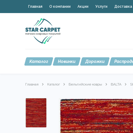
Главная
О компании
Акции
Услуги
Доставка 
Каталог
Новинки
Дорожки
Распрод
Главная
Каталог
Бельгийские ковры
BALTA
S