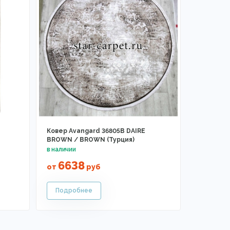
Ковер Avangard 36805B DAIRE
BROWN / BROWN (Турция)
6638
от
руб