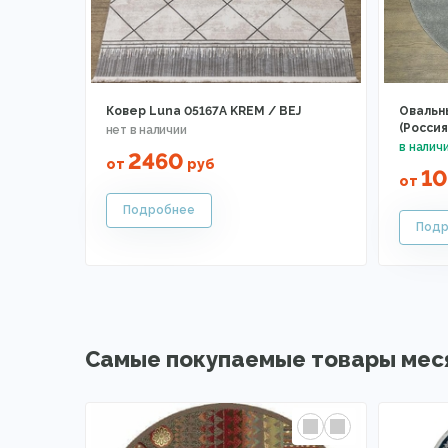
Ковер Luna 05167A KREM / BEJ
Овальны
(Россия
2460
от
руб
1
от
Самые покупаемые товары мес