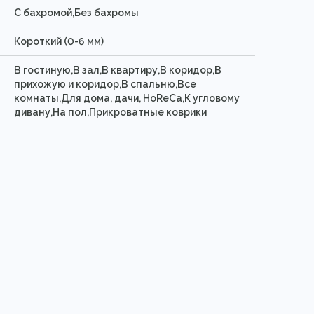
C бахромой,Без бахромы
Короткий (0-6 мм)
В гостиную,В зал,В квартиру,В коридор,В
прихожую и коридор,В спальню,Все
комнаты,Для дома, дачи, HoReCa,К угловому
дивану,На пол,Прикроватные коврики