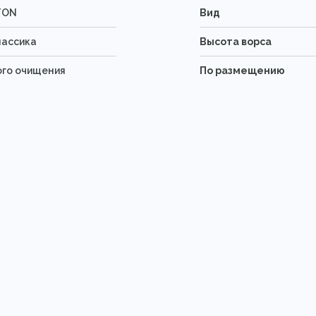
TON
Вид
лассика
Высота ворса
ого очищения
По размещению