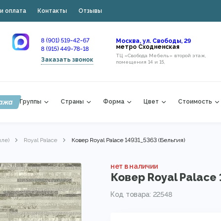
и оплата
Контакты
Отзывы
8 (901) 519-42-67
Москва, ул. Свободы, 29
метро Сходненская
8 (915) 449-78-18
ТЦ «Свобода Мебель» второй этаж,
Заказать звонок
помещения 14 и 15,
ажа
Группы
Страны
Форма
Цвет
Стоимость
лле)
Royal Palace
Ковер Royal Palace 14931_5363 (Бельгия)
нет в наличии
Ковер Royal Palace 
Код товара: 22548