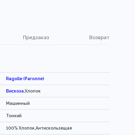
Предзаказ
Возврат
Ragolle (Раголле)
Вискоза
,Хлопок
Машинный
Тонкий
100% Хлопок,Антискользящая