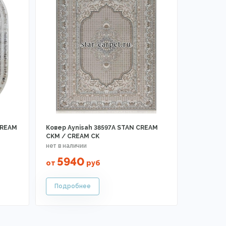
CREAM
Ковер Aynisah 38597A STAN CREAM
CKM / CREAM CK
5940
от
руб