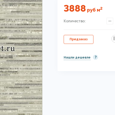
3888
2
руб
м
Количество:
Предзаказ
?
Нашли дешевле