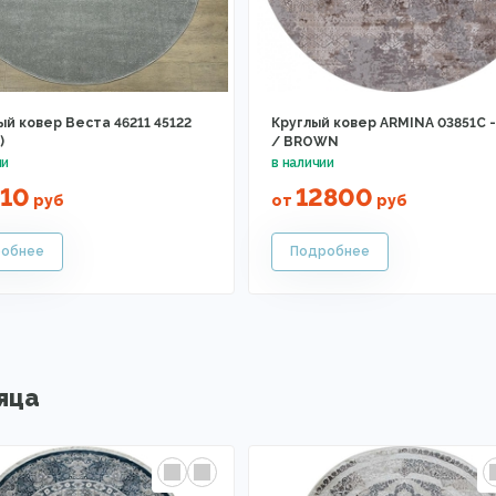
й ковер Веста 46211 45122
Круглый ковер ARMINA 03851C 
)
/ BROWN
010
12800
руб
от
руб
яца