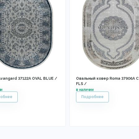
Avangard 37122A OVAL BLUE /
Овальный ковер Roma 37906A 
FLS /