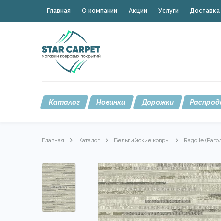
Главная
О компании
Акции
Услуги
Доставка 
Каталог
Новинки
Дорожки
Распрод
Главная
Каталог
Бельгийские ковры
Ragolle (Раго