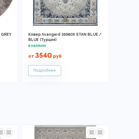
- GREY
Ковер Avangard 36980X STAN BLUE /
BLUE (Турция)
3540
от
руб