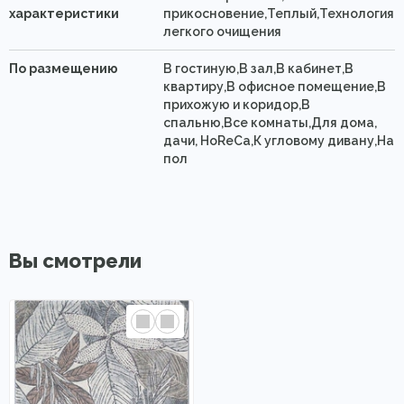
характеристики
прикосновение,Теплый,Технология
легкого очищения
По размещению
В гостиную,В зал,В кабинет,В
квартиру,В офисное помещение,В
прихожую и коридор,В
спальню,Все комнаты,Для дома,
дачи, HoReCa,К угловому дивану,На
пол
Вы смотрели