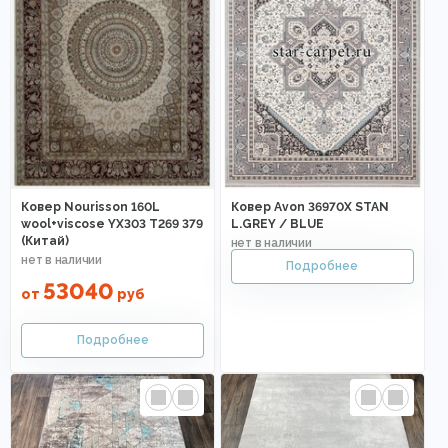
Ковер Nourisson 160L
Ковер Avon 36970X STAN
wool+viscose YX303 T269 379
L.GREY / BLUE
(Китай)
53040
от
руб