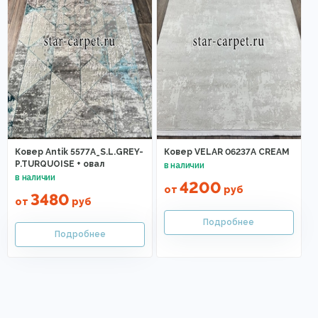
Ковер Antik 5577A_S.L.GREY-
Ковер VELAR 06237A CREAM
P.TURQUOISE + овал
4200
от
руб
3480
от
руб