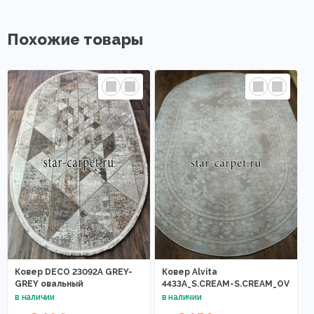
Похожие товары
Ковер DECO 23092A GREY-
Ковер Alvita
GREY овальный
4433A_S.CREAM-S.CREAM_OV