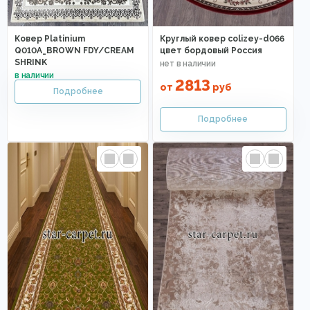
Ковер Platinium
Круглый ковер colizey-d066
Q010A_BROWN FDY/CREAM
цвет бордовый Россия
SHRINK
2813
от
руб