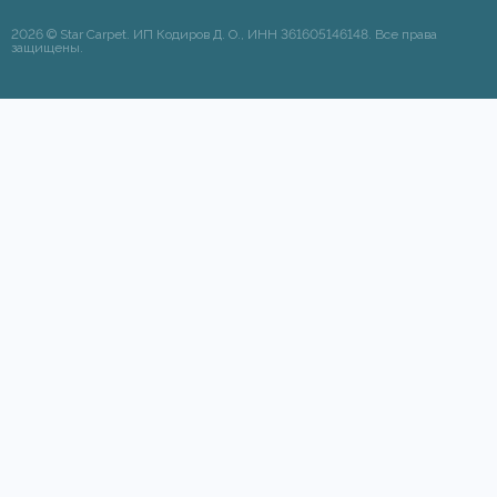
2026 © Star Carpet. ИП Кодиров Д. О., ИНН 361605146148. Все права
защищены.