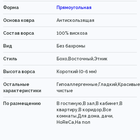
Форма
Прямоугольная
Основа ковра
Антискользящая
Состав ворса
100% вискоза
Вид
Без бахромы
Стиль
Бохо,Восточный,Этник
Высота ворса
Короткий (0-6 мм)
Остальные
Гипоаллергенные,Гладкий,Красивые
характеристики
чистые
По размещению
В гостиную,В зал,В кабинет,В
квартиру,В коридор,Все
комнаты,Для дома, дачи,
HoReCa,На пол