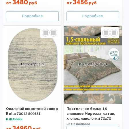
3480
3456
от
руб
от
руб
Овальный шерстяной ковер
Постельное белье 1,5
Bella 70042 509551
спальное Мирелла, сатин,
хлопок, наволочки 70х70
34960