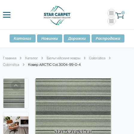
0
Каталог
Новинки
Дорожки
Распродажа
Главная
Каталог
Бельгийские ковры
Coloristica
Coloristica
Ковер ARСTIC Col.3004-99-0-4