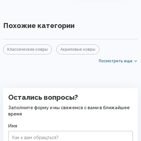
Похожие категории
Классические ковры
Акриловые ковры
Посмотреть еще
Бежевые ковры
Ковры в гостиную
Ковры в спальню
Ковры в прихожую
Дорогие ковры
Прикроватные коврики
Остались вопросы?
Ковры для квартиры
Ковры в комнату
Заполните форму и мы свяжемся с вами в ближайшее
время
Имя