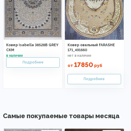
Ковер Isabella 38528B GREY
Ковер овальный FARASHE
CKM
171_491660
17850
от
руб
Самые покупаемые товары месяца