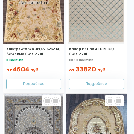
Ковер Genova 38027 6262 60
Ковер Patina 41 015 100
бежевый (Бельгия)
(Бельгия)
4504
33820
от
руб
от
руб