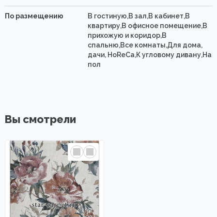
По размещению
В гостиную,В зал,В кабинет,В
квартиру,В офисное помещение,В
прихожую и коридор,В
спальню,Все комнаты,Для дома,
дачи, HoReCa,К угловому дивану,На
пол
Вы смотрели