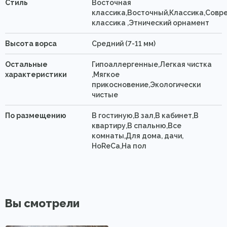
Стиль
Восточная
классика,Восточный,Классика,Совр
классика ,Этнический орнамент
Высота ворса
Средний (7-11 мм)
Остальные
Гипоаллергенные,Легкая чистка
характеристики
,Мягкое
прикосновение,Экологически
чистые
По размещению
В гостиную,В зал,В кабинет,В
квартиру,В спальню,Все
комнаты,Для дома, дачи,
HoReCa,На пол
Вы смотрели