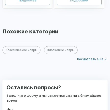
Похожие категории
Классические ковры
Хлопковые ковры
Посмотреть еще
Ковры из вискозы
Синие ковры
Ковры среднего размера
Большие ковры
Круглые ковры
Элитные ковры
Ковры в гостиную
Остались вопросы?
Ковры в спальню
Ковры в прихожую
Заполните форму и мы свяжемся с вами в ближайшее
время
Ковры с коротким ворсом
Мягкие ковры
Имя