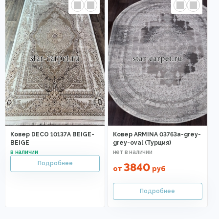
Ковер DECO 10137A BEIGE-
Ковер ARMINA 03763a-grey-
BEIGE
grey-oval (Турция)
3840
от
руб