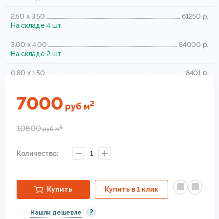
2.50 x 3.50
61250 р.
На складе 4 шт.
3.00 x 4.00
84000 р.
На складе 2 шт.
0.80 x 1.50
8401 р.
На складе 5 шт.
7000
1.50 x 3.00
31500 р.
2
руб
м
На складе 3 шт.
10800
2
руб
м
Количество:
1
Купить
Купить в 1 клик
?
Нашли дешевле