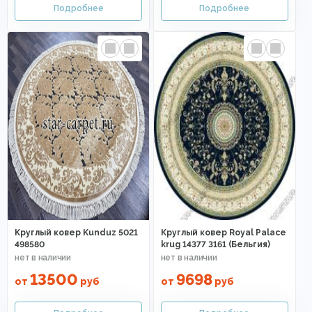
Круглый ковер Kunduz 5021
Круглый ковер Royal Palace
498580
krug 14377 3161 (Бельгия)
13500
9698
от
руб
от
руб