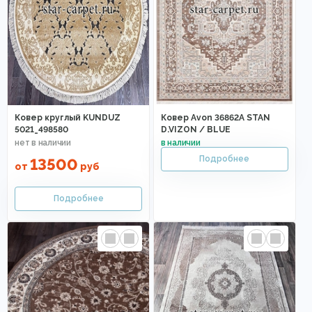
Ковер круглый KUNDUZ
Ковер Avon 36862A STAN
5021_498580
D.VIZON / BLUE
13500
от
руб