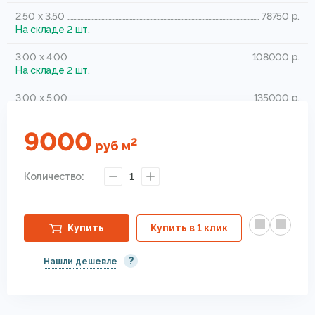
2.50 x 3.50
78750 р.
На складе 2 шт.
3.00 x 4.00
108000 р.
На складе 2 шт.
3.00 x 5.00
135000 р.
На складе 1 шт.
9000
4.00 x 5.00
180000 р.
2
руб
м
На складе 1 шт.
Количество:
1
Купить
Купить в 1 клик
?
Нашли дешевле