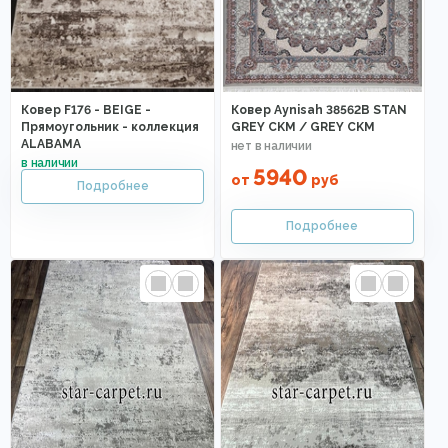
Ковер F176 - BEIGE -
Ковер Aynisah 38562B STAN
Прямоугольник - коллекция
GREY CKM / GREY CKM
ALABAMA
5940
от
руб