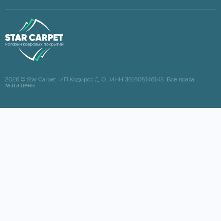
2026 © Star Carpet. ИП Кодиров Д. О., ИНН 361605146148. Все права
защищены.