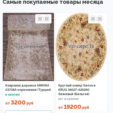
Самые покупаемые товары месяца
Ковровая дорожка ARMINA
Круглый ковер Genova
03708A коричневая (Турция)
KRUG 38027-626260
бежевый (Бельгия)
3200
от
руб
19200
от
руб