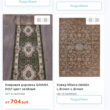
Ковровая дорожка GAVANA
Ковер Milana 08495A
D017 цвет зелёный
L.Brown-L.Brown
704
от
руб