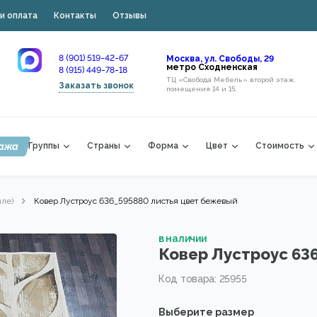
и оплата
Контакты
Отзывы
8 (901) 519-42-67
Москва, ул. Свободы, 29
метро Сходненская
8 (915) 449-78-18
ТЦ «Свобода Мебель» второй этаж,
Заказать звонок
помещения 14 и 15,
ажа
Группы
Страны
Форма
Цвет
Стоимость
лле)
Ковер Лустроус 636_595880 листья цвет бежевый
в наличии
Ковер Лустроус 63
Код товара: 25955
Выберите размер