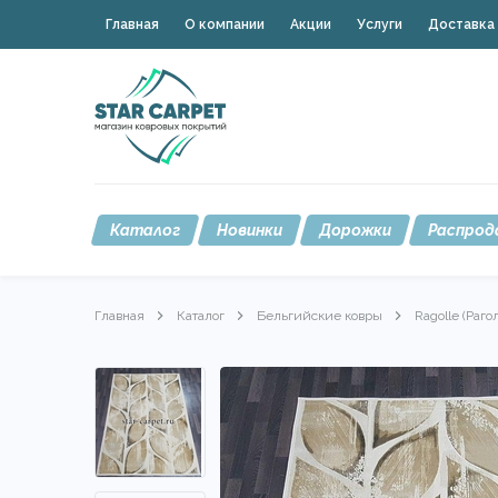
Главная
О компании
Акции
Услуги
Доставка 
Каталог
Новинки
Дорожки
Распрод
Главная
Каталог
Бельгийские ковры
Ragolle (Раго