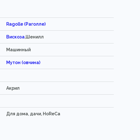
Ragolle (Раголле)
Вискоза
,Шенилл
Машинный
Мутон (овчина)
Акрил
Для дома, дачи, HoReCa