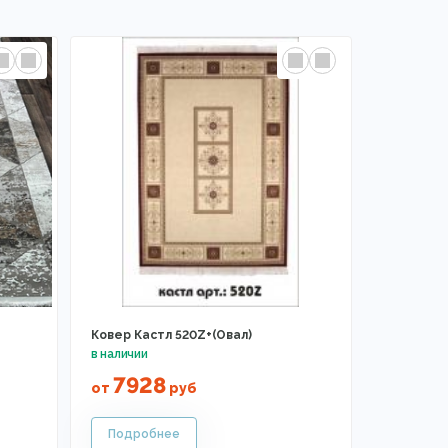
Ковер Кастл 520Z+(Овал)
7928
от
руб