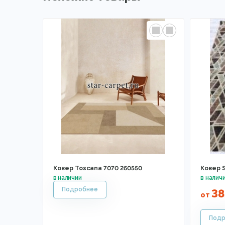
Ковер Toscana 7070 260550
Ковер 
3
от