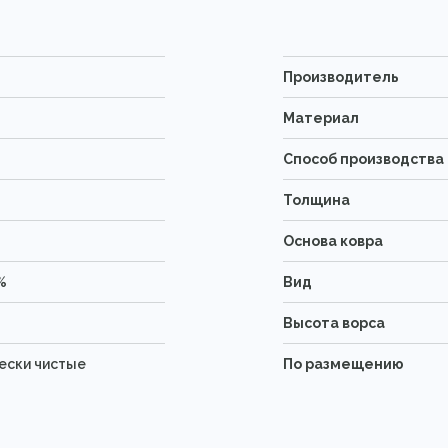
Производитель
Материал
Способ производства
Толщина
Основа ковра
%
Вид
Высота ворса
чески чистые
По размещению