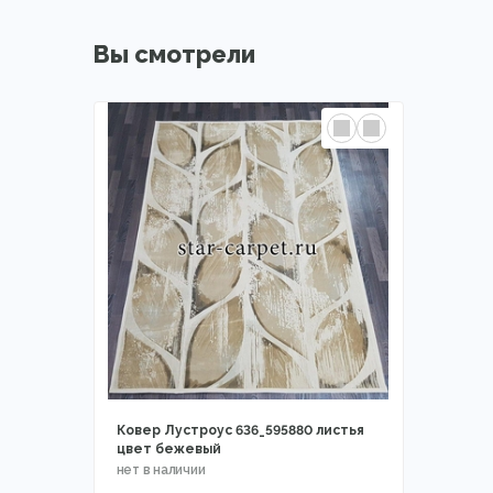
Вы смотрели
Ковер Лустроус 636_595880 листья
цвет бежевый