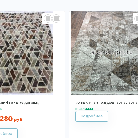
Sundance 79398 4848
Ковер DECO 23092A GREY-GREY
8280
руб