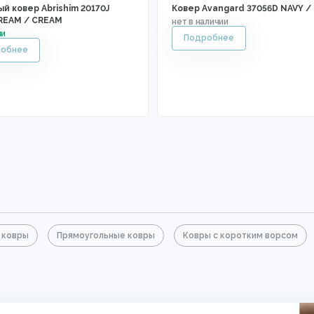
й ковер Abrishim 20170J
Ковер Avangard 37056D NAVY /
REAM / CREAM
 ковры
Прямоугольные ковры
Ковры с коротким ворсом