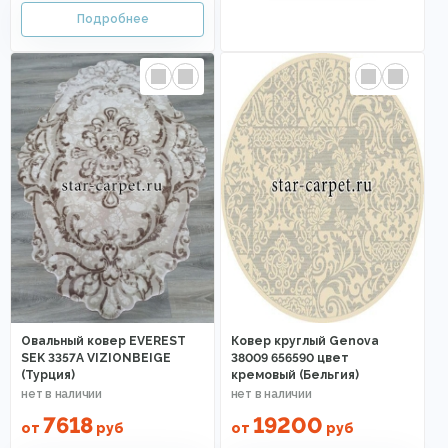
Овальный ковер EVEREST
Ковер круглый Genova
SEK 3357A VIZIONBEIGE
38009 656590 цвет
(Турция)
кремовый (Бельгия)
7618
19200
от
руб
от
руб