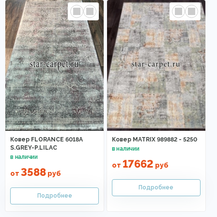
Ковер FLORANCE 6018A
Ковер MATRIX 989882 - 5250
S.GREY-P.LILAC
17662
от
руб
3588
от
руб