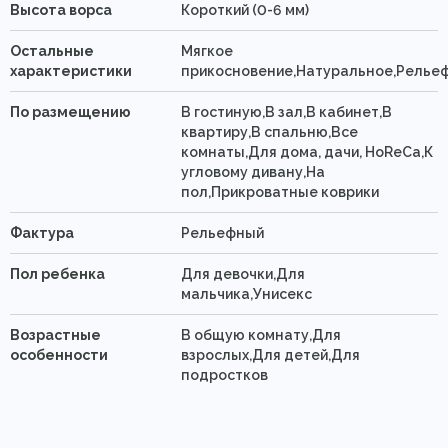
Высота ворса
Короткий (0-6 мм)
Остальные
Мягкое
характеристики
прикосновение,Натуральное,Релье
По размещению
В гостиную,В зал,В кабинет,В
квартиру,В спальню,Все
комнаты,Для дома, дачи, HoReCa,К
угловому дивану,На
пол,Прикроватные коврики
Фактура
Рельефный
Пол ребенка
Для девочки,Для
мальчика,Унисекс
Возрастные
В общую комнату,Для
особенности
взрослых,Для детей,Для
подростков