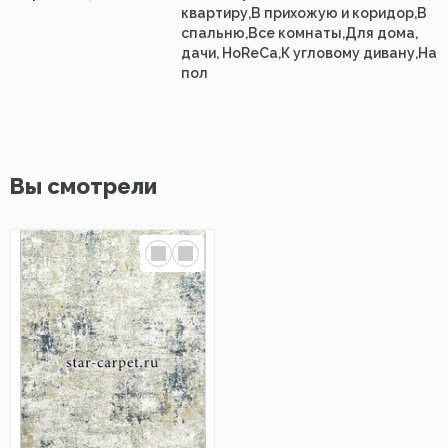
квартиру,В прихожую и коридор,В
спальню,Все комнаты,Для дома,
дачи, HoReCa,К угловому дивану,На
пол
Вы смотрели