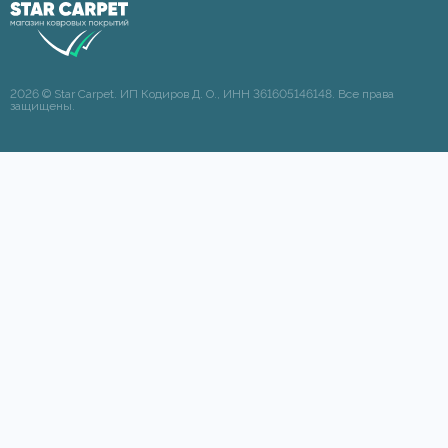
2026 © Star Carpet. ИП Кодиров Д. О., ИНН 361605146148. Все права
защищены.