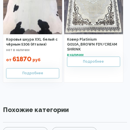
Коровья шкура XXL белый с
Ковер Platinium
чёрным 5306 (Италия)
Q010A_BROWN FDY/CREAM
SHRINK
61870
от
руб
Похожие категории