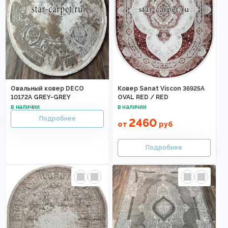
Овальный ковер DECO
Ковер Sanat Viscon 36925A
10172A GREY-GREY
OVAL RED / RED
2460
от
руб