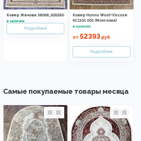
Ковер Женова 38068_626260
Ковер Hunnu Wool+Viscose
6C1101 001 (Монголия)
52393
от
руб
Самые покупаемые товары месяца