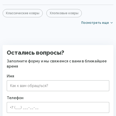
Классические ковры
Хлопковые ковры
Посмотреть еще
Ковры из хит-сета
Серые ковры
Ковры на кухню
Ковры для квартиры
Современные ковры в спальню
Безворсовые хлопковые ковры
Остались вопросы?
Заполните форму и мы свяжемся с вами в ближайшее
время
Имя
Телефон