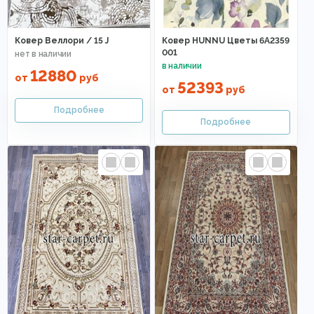
Ковер Веллори / 15 J
Ковер HUNNU Цветы 6A2359
001
12880
от
руб
52393
от
руб