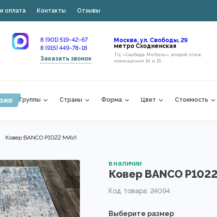
и оплата
Контакты
Отзывы
8 (901) 519-42-67
Москва, ул. Свободы, 29
метро Сходненская
8 (915) 449-78-18
ТЦ «Свобода Мебель» второй этаж,
Заказать звонок
помещения 14 и 15,
ажа
Группы
Страны
Форма
Цвет
Стоимость
Ковер BANCO P1022 MAVI
в наличии
Ковер BANCO P1022
Код товара: 24094
Выберите размер