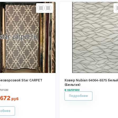
Безворсовой Star CARPET
Ковер Nubian 64064-6575 белы
4
(Бельгия)
0672
руб