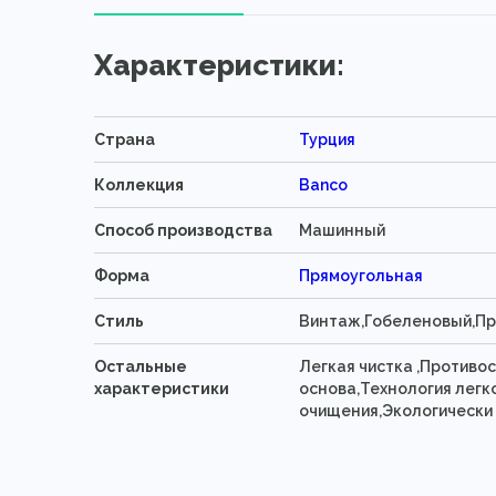
Характеристики:
Страна
Турция
Коллекция
Banco
Способ производства
Машинный
Форма
Прямоугольная
Стиль
Винтаж,Гобеленовый,П
Остальные
Легкая чистка ,Противо
характеристики
основа,Технология легк
очищения,Экологически