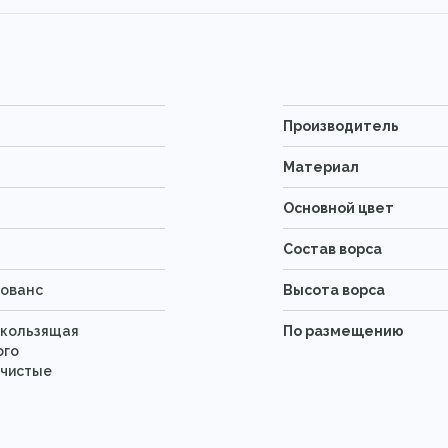
Производитель
Материал
Основной цвет
Состав ворса
рованс
Высота ворса
скользящая
По размещению
ого
 чистые