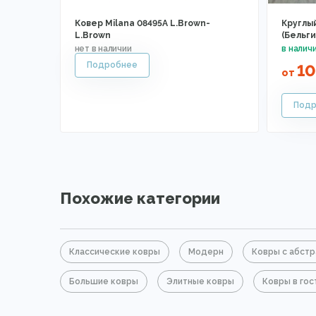
Ковер Milana 08495A L.Brown-
Круглый
L.Brown
(Бельги
1
от
Похожие категории
Классические ковры
Модерн
Ковры с абст
Большие ковры
Элитные ковры
Ковры в гос