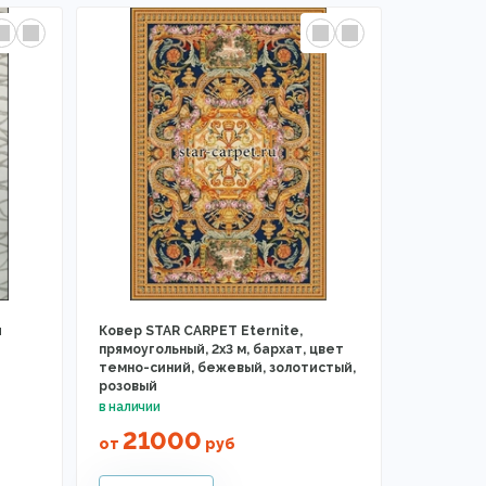
й
Ковер STAR CARPET Eternite,
прямоугольный, 2x3 м, бархат, цвет
темно-синий, бежевый, золотистый,
розовый
21000
от
руб