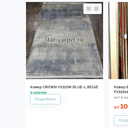
Ковер CROWN Y5310W BLUE-L.BEIGE
Ковер 
FV3255
1
от