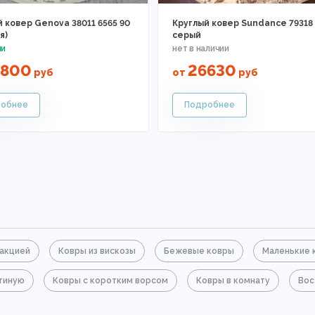
 ковер Genova 38011 6565 90
Круглый ковер Sundance 79318 
я)
серый
0800
26630
руб
от
руб
ракцией
Ковры из вискозы
Бежевые ковры
Маленькие 
тиную
Ковры с коротким ворсом
Ковры в комнату
Вос