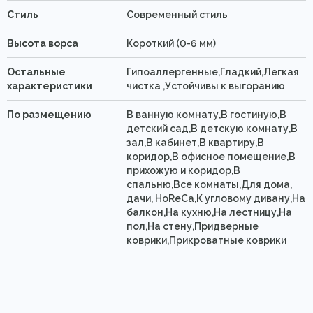
Стиль
Современный стиль
Высота ворса
Короткий (0-6 мм)
Остальные
Гипоаллергенные,Гладкий,Легкая
характеристики
чистка ,Устойчивы к выгоранию
По размещению
В ванную комнату,В гостиную,В
детский сад,В детскую комнату,В
зал,В кабинет,В квартиру,В
коридор,В офисное помещение,В
прихожую и коридор,В
спальню,Все комнаты,Для дома,
дачи, HoReCa,К угловому дивану,На
балкон,На кухню,На лестницу,На
пол,На стену,Придверные
коврики,Прикроватные коврики