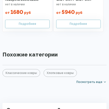
1680
5940
от
руб
от
руб
Похожие категории
Классические ковры
Хлопковые ковры
Посмотреть еще
Акриловые ковры
PP Heatset (Высокоплотные ковры)
Безворсовые хлопковые ковры