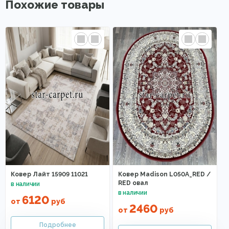
Похожие товары
Ковер Лайт 15909 11021
Ковер Madison L050A_RED /
RED овал
6120
от
руб
2460
от
руб