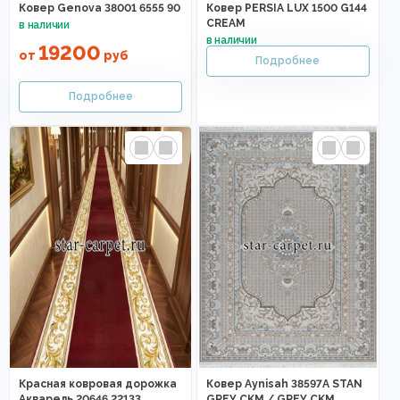
Ковер Genova 38001 6555 90
Ковер PERSIA LUX 1500 G144
CREAM
19200
от
руб
Красная ковровая дорожка
Ковер Aynisah 38597A STAN
Акварель 20646 22133
GREY CKM / GREY CKM