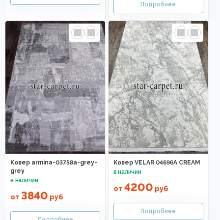
Ковер armina-03758a-grey-
Ковер VELAR 04696A CREAM
grey
4200
от
руб
3840
от
руб