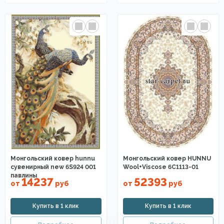
Монгольский ковер hunnu
Монгольский ковер HUNNU
сувенирный new 6S924 001
Wool+Viscose 6C1113-01
павлины
14237
52393
от
руб
от
руб