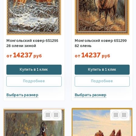
Монгольский ковер 6S1295
Монгольский ковер 6S1299
28 олени зимой
82 олень
14237
14237
от
руб
от
руб