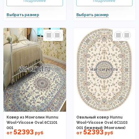
Ковер из Монголии Hunnu
Овальный ковер Hunnu
Wool+Viscose Oval 6C1101
Wool+Viscose Oval 6C1103
001
001 бежевый (Монголия)
52393
52393
от
руб
от
руб