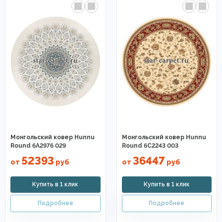
Монгольский ковер Hunnu
Монгольский ковер Hunnu
Round 6A2976 029
Round 6C2243 003
52393
36447
от
руб
от
руб