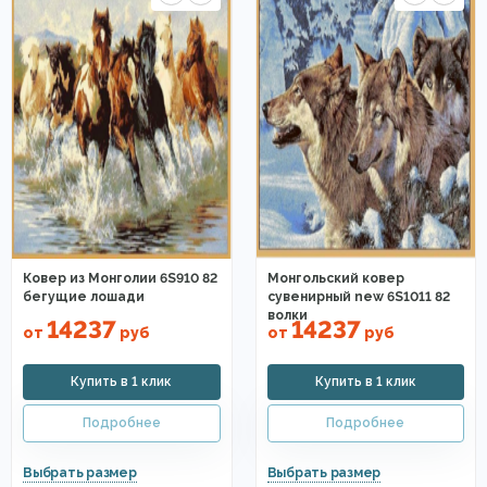
Ковер из Монголии 6S910 82
Монгольский ковер
бегущие лошади
сувенирный new 6S1011 82
волки
14237
14237
от
руб
от
руб