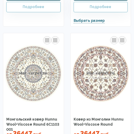
Монгольский ковер Hunnu
Ковер из Монголии Hunnu
Wool+Viscose Round 6C1103
Wool+Viscose Round
001
36447
36447