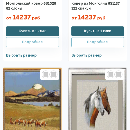
Монгольский ковер 6S1028
Ковер из Монголии 6S1137
82 слоны
122 скакун
14237
14237
от
руб
от
руб