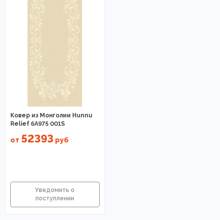
Ковер из Монголии Hunnu
Relief 6A975 001S
52393
от
руб