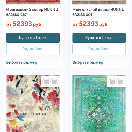
Монгольский ковер HUNNU
Монгольский ковер HUNNU
6A2880-167
6A2133 001
52393
52393
от
руб
от
руб