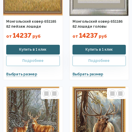
Монгольский ковер 6S1185
Монгольский ковер 6S1186
82 пейзаж лошади
82 лошади головы
14237
14237
от
руб
от
руб