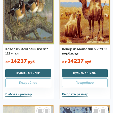
Ковер из Монголии 6S1307
Ковер из Монголии 6S873 82
122 утки
верблюды
14237
14237
от
руб
от
руб