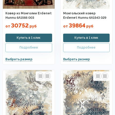
Ковер из Монголии Erdenet
Монгольский ковер
Hunnu 6A1566 003
Erdenet Hunnu 6A1543 029
30752
39864
от
руб
от
руб