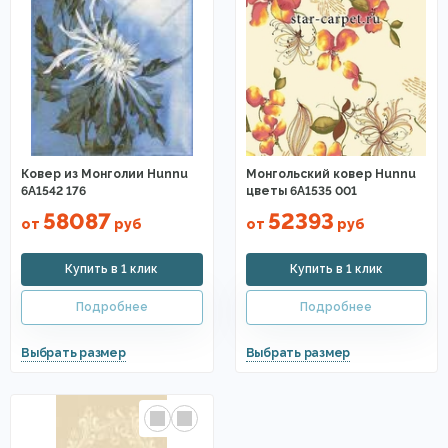
Ковер из Монголии Hunnu
Монгольский ковер Hunnu
6A1542 176
цветы 6A1535 001
58087
52393
от
руб
от
руб