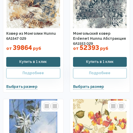
Ковер из Монголии Hunnu
Монгольский ковер
6A1547 029
Erdenet Hunnu Абстракция
6A1553 029
39864
52393
от
руб
от
руб