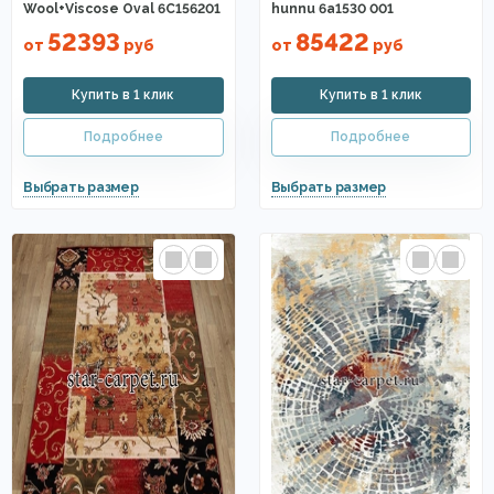
Wool+Viscose Oval 6C156201
hunnu 6a1530 001
52393
85422
от
руб
от
руб