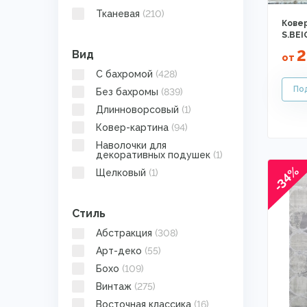
Тканевая
(210)
Ковер
S.BEI
2
Вид
от
C бахромой
(428)
Без бахромы
(839)
Длинноворсовый
(1)
Ковер-картина
(94)
Наволочки для
декоративных подушек
(1)
-34%
Щелковый
(1)
Стиль
Абстракция
(308)
Арт-деко
(55)
Бохо
(109)
Винтаж
(275)
Восточная классика
(16)