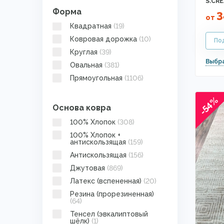
S.CR
Форма
3
от
Квадратная
(19)
Ковровая дорожка
(10)
Круглая
(39)
Овальная
(381)
Прямоугольная
(1106)
-54%
Основа ковра
100% Хлопок
(308)
100% Хлопок +
антискользящая
(159)
Антискользящая
(156)
Джутовая
(869)
Латекс (вспененная)
(20)
Резина (прорезиненная)
(64)
Тенсел (эвкалиптовый
шёлк)
(1)