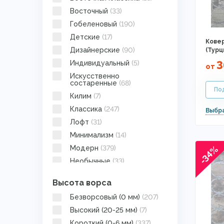
Восточный
(33)
Гобеленовый
(190)
Детские
(17)
Ковер
Дизайнерские
(90)
(Турц
3
Индивидуальный
(5)
от
Искусственно
состаренные
(68)
Килим
(7)
Классика
(247)
Лофт
(31)
Минимализм
(14)
-34%
Модерн
(379)
Необычные
(33)
Неоклассика
(38)
Высота ворса
Однотонные
(22)
Безворсовый (0 мм)
(207)
Прованс
(51)
Высокий (20-25 мм)
(7)
С длинным ворсом
(7)
Короткий (0-6 мм)
(337)