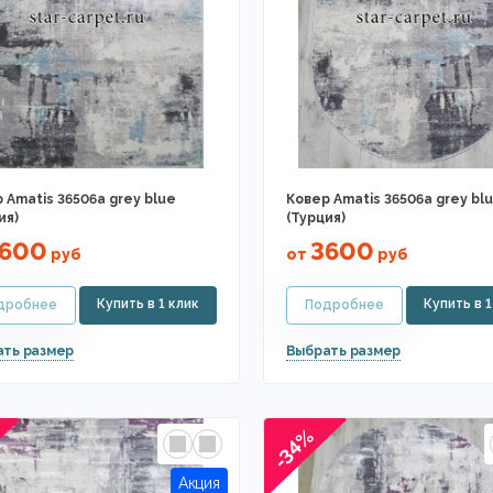
 Amatis 36506a grey blue
Ковер Amatis 36506a grey blu
ия)
(Турция)
600
3600
руб
от
руб
-34%