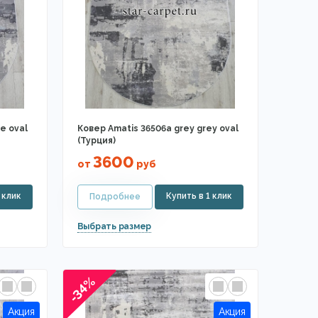
e oval
Ковер Amatis 36506a grey grey oval
(Турция)
3600
от
руб
-34%