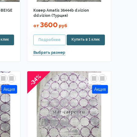
-BEIGE
Ковер Amatis 36444b d.vizion
dd.vizion (Турция)
3600
от
руб
-34%