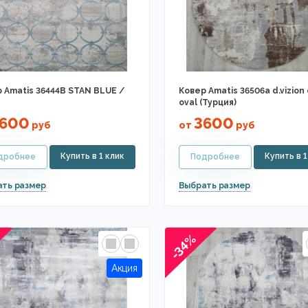
 Amatis 36444B STAN BLUE /
Ковер Amatis 36506a d.vizion 
oval (Турция)
600
3600
руб
от
руб
-34%