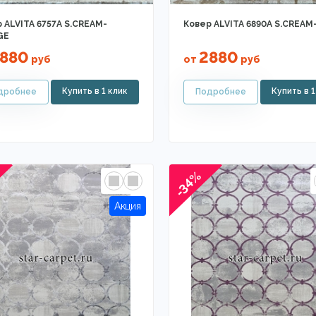
 ALVITA 6757A S.CREAM-
Ковер ALVITA 6890A S.CREAM
GE
880
2880
руб
от
руб
-34%