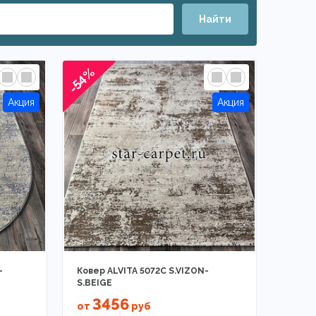
Найти
-54%
-
Ковер ALVITA 5072C S.VIZON-
S.BEIGE
3456
от
руб