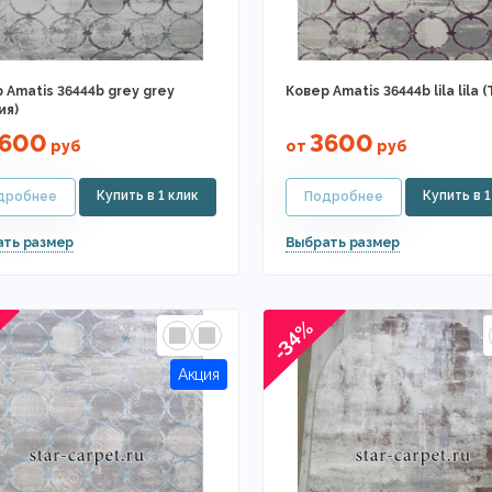
 Amatis 36444b grey grey
Ковер Amatis 36444b lila lila 
ия)
600
3600
руб
от
руб
-34%