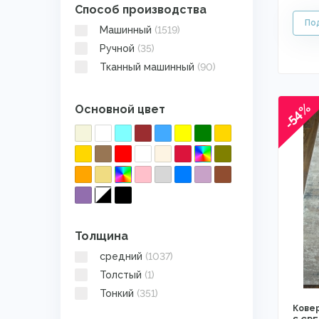
Способ производства
Машинный
(1519)
Ручной
(35)
Тканный машинный
(90)
-54%
Основной цвет
Толщина
средний
(1037)
Толстый
(1)
Тонкий
(351)
Ковер