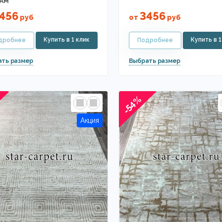
EAM
456
3456
руб
от
руб
-54%