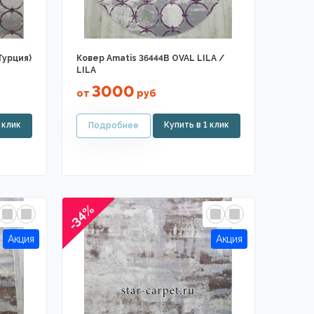
(Турция)
Ковер Amatis 36444B OVAL LILA /
LILA
3000
от
руб
-34%