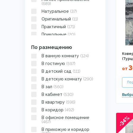
(689)
Натуральное
(37)
Оригинальный
(11)
Практичный
(171)
Прикольные
(20)
Противоскользящая основа
(104)
По размещению
Пушистый
(1)
Ковер
В ванную комнату
(124)
(Турц
Рельефный
(92)
В гостиную
(597)
3
от
Светлый
(124)
В детский сад
(111)
Стильные
(45)
В детскую комнату
(290)
Стираемые и моющиеся
В зал
(560)
(63)
В кабинет
(530)
Теплый
(93)
В квартиру
(596)
Технология легкого
очищения
(406)
В коридор
(492)
Тканевый
(551)
-34%
В офисное помещение
(467)
Тканые
(256)
В прихожую и коридор
Устойчивы к выгоранию