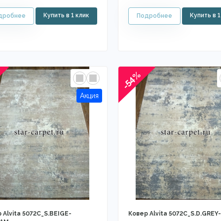
-54%
 Alvita 5072C_S.BEIGE-
Ковер Alvita 5072C_S.D.GREY