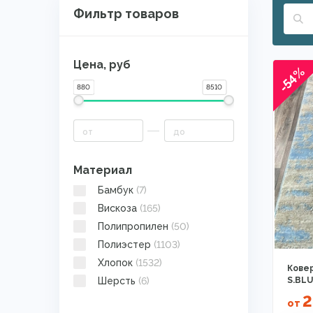
Фильтр товаров
Цена, руб
-54%
880
8510
Материал
Бамбук
(7)
Вискоза
(165)
Полипропилен
(50)
Полиэстер
(1103)
Хлопок
(1532)
Ковер
Шерсть
(6)
S.BLU
2
от