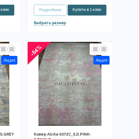
-54%
-S.GREY
Ковер Alvita 5072C_S.D.PINK-