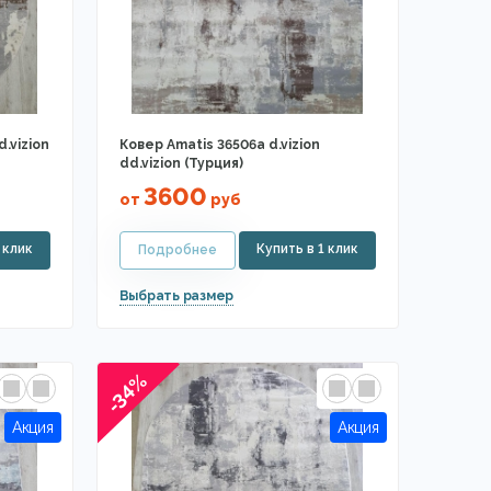
d.vizion
Ковер Amatis 36506a d.vizion
dd.vizion (Турция)
3600
от
руб
-34%