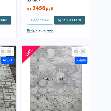
S.PINK_P
3456
от
руб
-34%