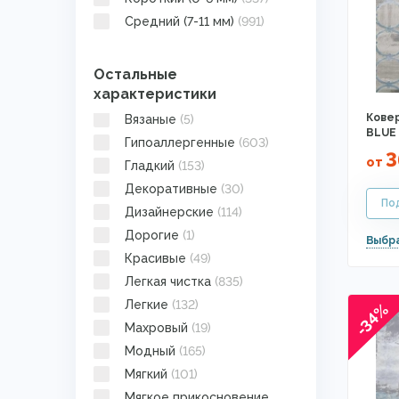
Скандинавский
(64)
Средний (7-11 мм)
(991)
Современная классика
(351)
Современный
(104)
Остальные
Современный стиль
(224)
характеристики
Этник
(3)
Ковер
Этнический орнамент
Вязаные
(5)
(32)
BLUE
Гипоаллергенные
(603)
3
от
Гладкий
(153)
Декоративные
(30)
Дизайнерские
(114)
Дорогие
(1)
Красивые
(49)
Легкая чистка
(835)
Легкие
(132)
-34%
Махровый
(19)
Модный
(165)
Мягкий
(101)
Мягкое прикосновение