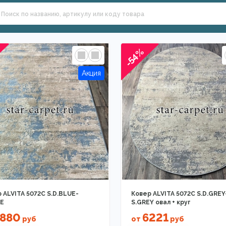
-54%
 ALVITA 5072C S.D.BLUE-
Ковер ALVITA 5072C S.D.GREY
E
S.GREY овал + круг
880
6221
руб
от
руб