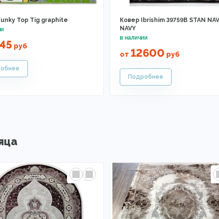
unky Top Tig graphite
Ковер Ibrishim 39759B STAN NAV
NAVY
45
руб
12600
от
руб
яца