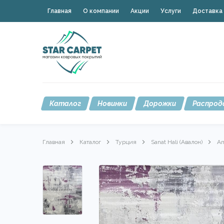
Главная
О компании
Акции
Услуги
Доставка 
Каталог
Новинки
Дорожки
Распрод
Главная
Каталог
Турция
Sanat Hali (Авалон)
Am