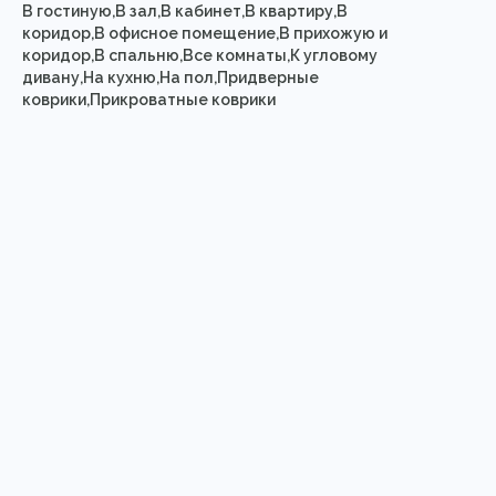
В гостиную,В зал,В кабинет,В квартиру,В
коридор,В офисное помещение,В прихожую и
коридор,В спальню,Все комнаты,К угловому
дивану,На кухню,На пол,Придверные
коврики,Прикроватные коврики