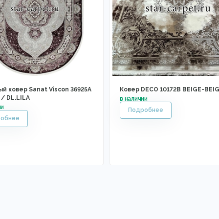
й ковер Sanat Viscon 36925A
Ковер DECO 10172B BEIGE-BEI
 / DL.LILA