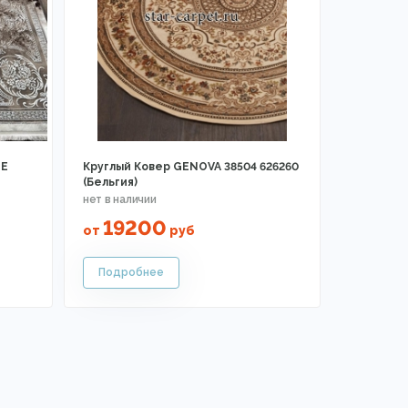
GE
Круглый Ковер GENOVA 38504 626260
(Бельгия)
19200
от
руб