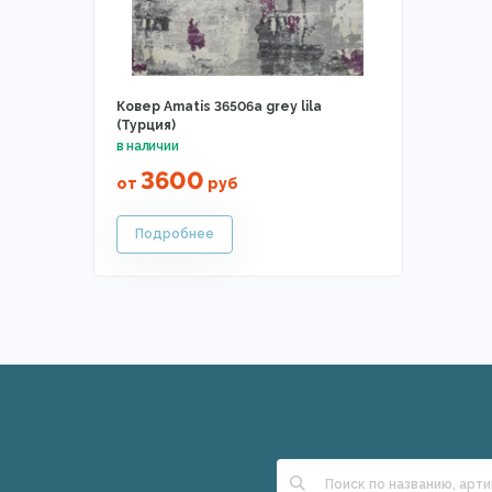
Ковер Amatis 36506a grey lila
(Турция)
3600
от
руб