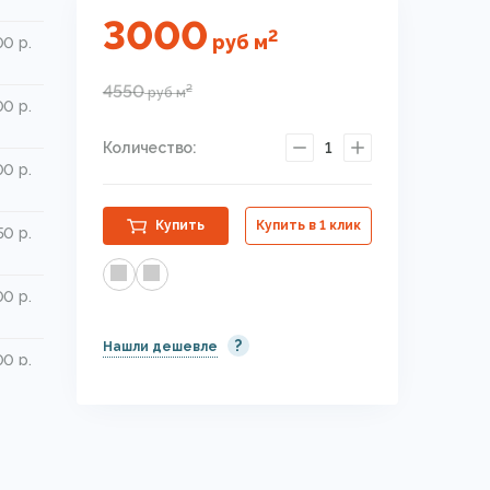
3000
2
руб
м
0 р.
4550
2
руб
м
0 р.
Количество:
1
0 р.
Купить
Купить в 1 клик
50 р.
0 р.
?
Нашли дешевле
0 р.