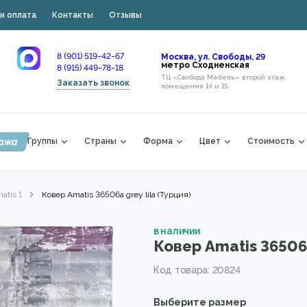
и оплата
Контакты
Отзывы
8 (901) 519-42-67
Москва, ул. Свободы, 29
метро Сходненская
8 (915) 449-78-18
ТЦ «Свобода Мебель» второй этаж,
Заказать звонок
помещения 14 и 15,
ажа
Группы
Страны
Форма
Цвет
Стоимость
atis 1
Ковер Amatis 36506a grey lila (Турция)
в наличии
Ковер Amatis 36506a
Код товара: 20824
Выберите размер