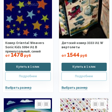
Ковер Oriental Weavers
Детский ковер 3333 IA1 W
Sonic Kids 5994 IA1 B
вертолеты
прямоугольный, синий
1478
1544
от
руб
от
руб