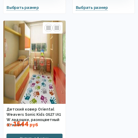
Детский ковер Oriental
Weavers Sonic Kids 0527 IA1
W ладошки, разноцветный
1544
от
руб
(Египет)