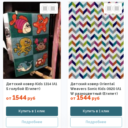
Детский ковер Kids 1314 IA1
Детский ковер Oriental
S голубой (Египет)
Weavers Sonic Kids 0920 IA1
W разноцветный (Египет)
1544
1544
от
руб
от
руб