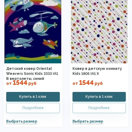
Детский ковер Oriental
Ковер в детскую комнату
Weavers Sonic Kids 3333 IA1
Kids 1805 IA1 X
B вертолеты, синий
1544
1544
от
руб
от
руб