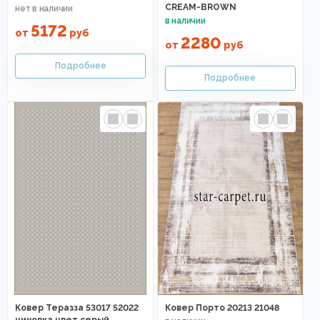
CREAM-BROWN
5172
от
руб
2280
от
руб
Ковер Теразза 53017 52022
Ковер Порто 20213 21048