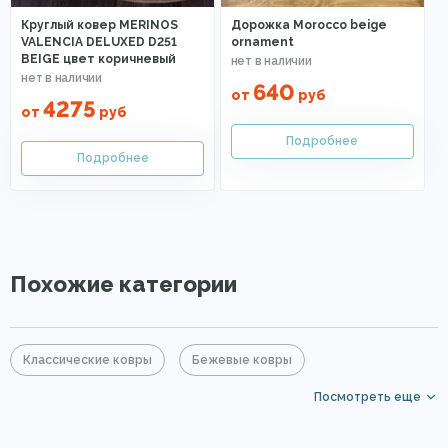
Круглый ковер MERINOS
Дорожка Morocco beige
VALENCIA DELUXED D251
ornament
BEIGE цвет коричневый
640
от
руб
4275
от
руб
Похожие категории
Классические ковры
Бежевые ковры
Посмотреть еще
Ковровые дорожки
Недорогие ковры
Ковры в прихожую
Ковры с коротким ворсом