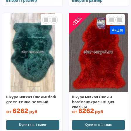
-11%
Шкура мягкая Овечья dark
Шкура мягкая Овечья
green темно-зеленый
bordeaux красный для
спальни
6262
6262
от
руб
от
руб