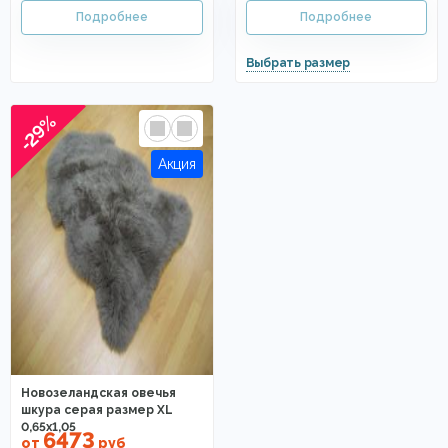
-29%
Новозеландская овечья
шкура серая размер XL
0,65x1,05
6473
от
руб