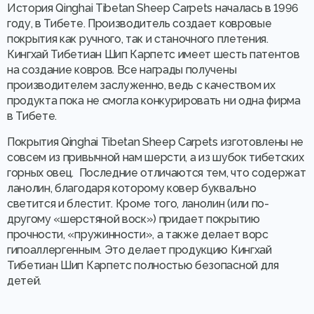
История Qinghai Tibetan Sheep Carpets началась в 1996
году, в Тибете. Производитель создает ковровые
покрытия как ручного, так и станочного плетения.
Кингхай Тибетиан Шип Карпетс имеет шесть патентов
на создание ковров. Все награды получены
производителем заслуженно, ведь с качеством их
продукта пока не смогла конкурировать ни одна фирма
в Тибете.
Покрытия Qinghai Tibetan Sheep Carpets изготовлены не
совсем из привычной нам шерсти, а из шубок тибетских
горных овец. Последние отличаются тем, что содержат
ланолин, благодаря которому ковер буквально
светится и блестит. Кроме того, ланолин (или по-
другому «шерстяной воск») придает покрытию
прочности, «пружинности», а также делает ворс
гипоаллергенным. Это делает продукцию Кингхай
Тибетиан Шип Карпетс полностью безопасной для
детей.