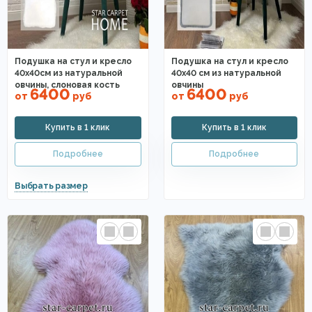
Подушка на стул и кресло
Подушка на стул и кресло
40х40см из натуральной
40х40 см из натуральной
овчины, слоновая кость
овчины
6400
6400
от
руб
от
руб