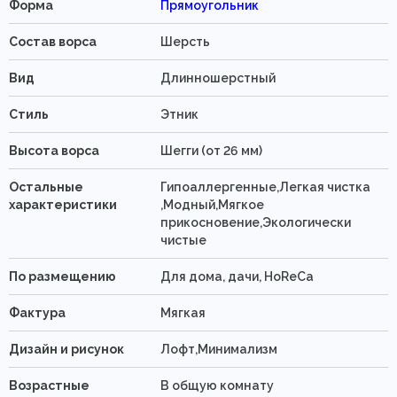
Форма
Прямоугольник
Состав ворса
Шерсть
Вид
Длинношерстный
Стиль
Этник
Высота ворса
Шегги (от 26 мм)
Остальные
Гипоаллергенные,Легкая чистка
характеристики
,Модный,Мягкое
прикосновение,Экологически
чистые
По размещению
Для дома, дачи, HoReCa
Фактура
Мягкая
Дизайн и рисунок
Лофт,Минимализм
Возрастные
В общую комнату