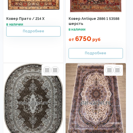
Ковер Прато / 214 X
Ковер Antique 2886 1 53588
шерсть
6750
от
руб