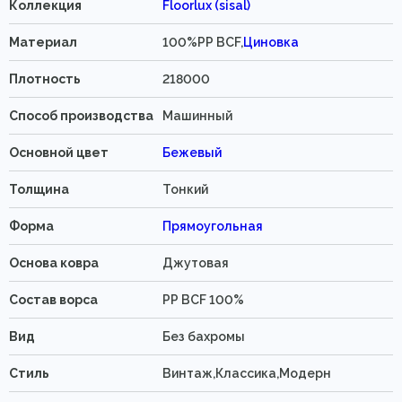
Коллекция
Floorlux (sisal)
Материал
100%PP BCF,
Циновка
Плотность
218000
Способ производства
Машинный
Основной цвет
Бежевый
Толщина
Тонкий
Форма
Прямоугольная
Основа ковра
Джутовая
Состав ворса
PP BCF 100%
Вид
Без бахромы
Стиль
Винтаж,Классика,Модерн