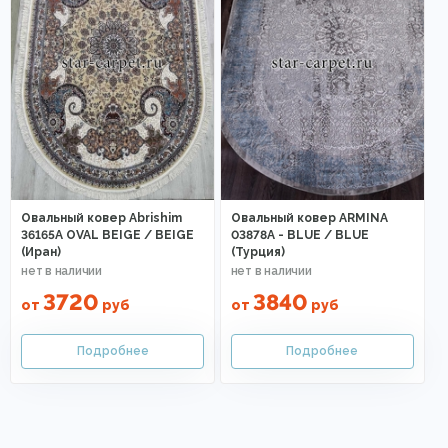
Овальный ковер Abrishim
Овальный ковер ARMINA
36165A OVAL BEIGE / BEIGE
03878A - BLUE / BLUE
(Иран)
(Турция)
3720
3840
от
руб
от
руб