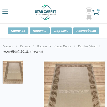
0
Каталог
Новинки
Дорожки
Распродажа
Главная
Каталог
Россия
Ковры Белка
Floorlux (sisal)
Ковер 51007_50111_n (Россия)