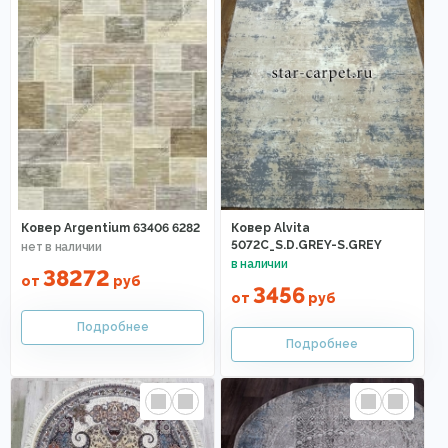
Ковер Argentium 63406 6282
Ковер Alvita
5072C_S.D.GREY-S.GREY
38272
от
руб
3456
от
руб