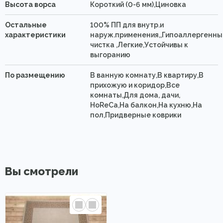
Высота ворса
Короткий (0-6 мм),Циновка
Остальные
100% ПП для внутр.и
характеристики
наруж.применения,,Гипоаллергенны
чистка ,Легкие,Устойчивы к
выгоранию
По размещению
В ванную комнату,В квартиру,В
прихожую и коридор,Все
комнаты,Для дома, дачи,
HoReCa,На балкон,На кухню,На
пол,Придверные коврики
Вы смотрели