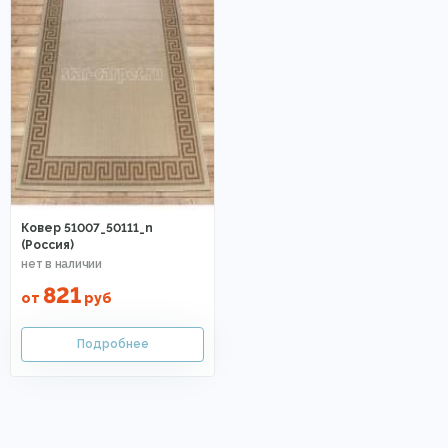
Ковер 51007_50111_n
(Россия)
821
от
руб