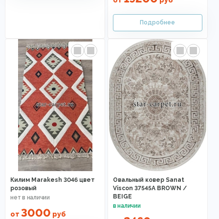
от
руб
Килим Marakesh 3046 цвет
Овальный ковер Sanat
розовый
Viscon 37545A BROWN /
BEIGE
3000
от
руб