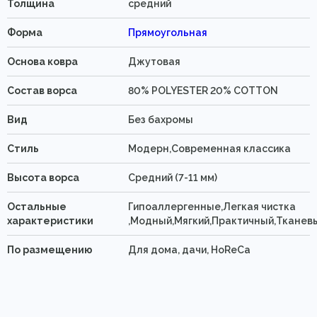
Толщина
средний
Форма
Прямоугольная
Основа ковра
Джутовая
Состав ворса
80% POLYESTER 20% COTTON
Вид
Без бахромы
Стиль
Модерн,Современная классика
Высота ворса
Средний (7-11 мм)
Остальные
Гипоаллергенные,Легкая чистка
характеристики
,Модный,Мягкий,Практичный,Тканев
По размещению
Для дома, дачи, HoReCa