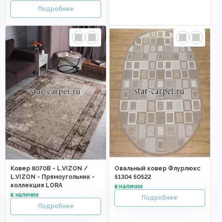
Ковер 8070B - L.VIZON /
Овальный ковер Флурлюкс
L.VIZON - Прямоугольник -
51304 50522
коллекция LORA