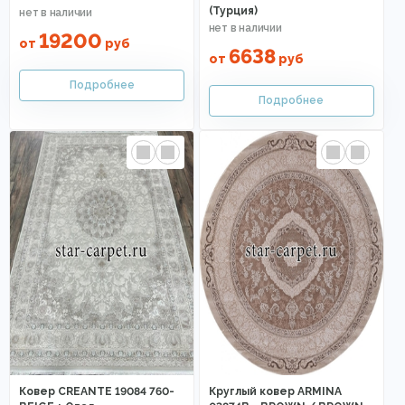
(Турция)
19200
от
руб
6638
от
руб
Ковер CREANTE 19084 760-
Круглый ковер ARMINA