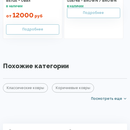
BEIGE + Овал
03874B - BROWN / BROWN
12000
от
руб
Похожие категории
Классические ковры
Коричневые ковры
Посмотреть еще
Большие ковры
Прямоугольные ковры
Ковры с коротким ворсом
PP Heatset (Высокоплотные ковры)