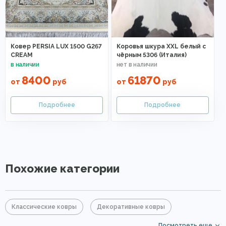
Ковер PERSIA LUX 1500 G267
Коровья шкура XXL белый с
CREAM
чёрным 5306 (Италия)
8400
61870
от
руб
от
руб
Похожие категории
Классические ковры
Декоративные ковры
Посмотреть еще