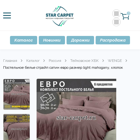
0
Каталог
Новинки
Дорожки
Распродажа
Главная
Каталог
Россия
Тейковское ХБК
WENGE
Постельное белье страйп сатин евро размер light mahogany, хлопок