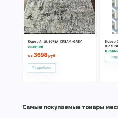
Ковер Antik 5078A_CREAM-GREY
Ковер G
(Бельги
3698
от
руб
Самые покупаемые товары мес