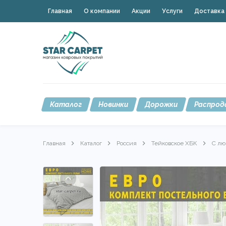
Главная
О компании
Акции
Услуги
Доставка 
Каталог
Новинки
Дорожки
Распрод
Главная
Каталог
Россия
Тейковское ХБК
С лю