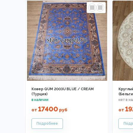
Ковер QUM 2003U BLUE / CREAM
Круглый
(Турция)
(Бельги
17400
1
от
руб
от