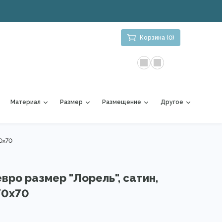
Корзина (0)
Материал
Размер
Размещение
Другое
70х70
вро размер "Лорель", сатин,
70х70