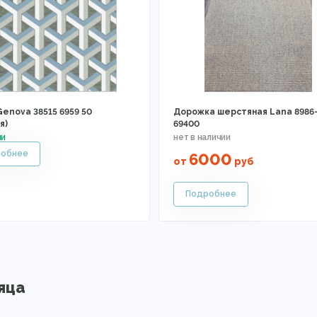
enova 38515 6959 50
Дорожка шерстяная Lana 8986
я)
69400
6000
от
руб
яца