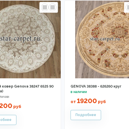
 ковер Genova 38247 6525 90
GENOVA 38388 - 626260 круг
я)
19200
от
руб
9200
руб