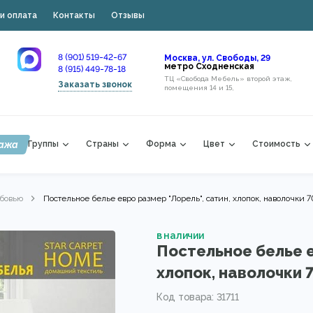
и оплата
Контакты
Отзывы
8 (901) 519-42-67
Москва, ул. Свободы, 29
метро Сходненская
8 (915) 449-78-18
ТЦ «Свобода Мебель» второй этаж,
Заказать звонок
помещения 14 и 15,
ажа
Группы
Страны
Форма
Цвет
Стоимость
бовью
Постельное белье евро размер "Лорель", сатин, хлопок, наволочки 
в наличии
Постельное белье е
хлопок, наволочки 
Код товара: 31711