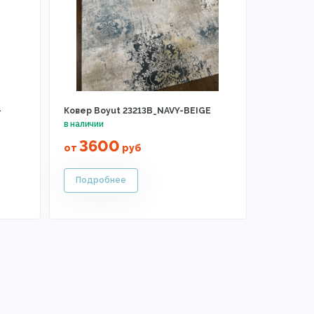
-
Ковер Boyut 23213B_NAVY-BEIGE
3600
от
руб