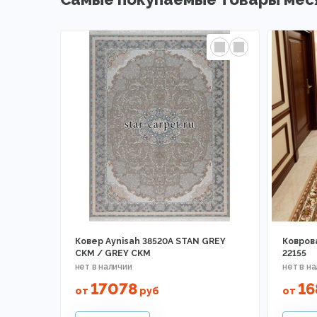
Ковер Aynisah 38520A STAN GREY
Ковров
CKM / GREY CKM
22155
17078
16
от
руб
от