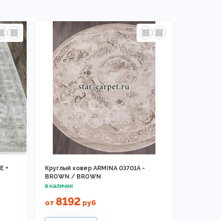
E +
Круглый ковер ARMINA 03701A -
BROWN / BROWN
8192
от
руб