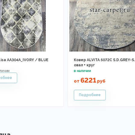
Lisa AA304A_IVORY / BLUE
Ковер ALVITA 5072C S.D.GREY-S
овал + круг
6221
от
руб
яца