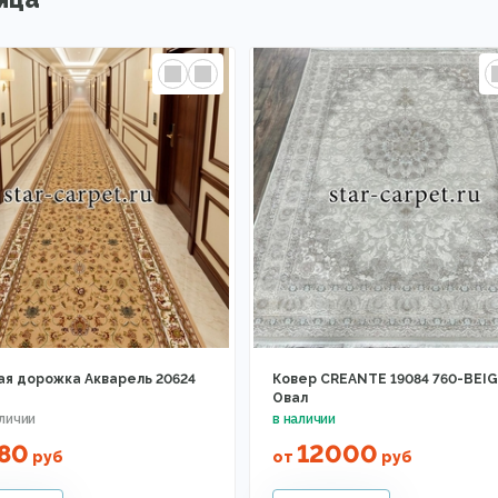
ая дорожка Акварель 20624
Ковер CREANTE 19084 760-BEIG
Овал
80
12000
руб
от
руб