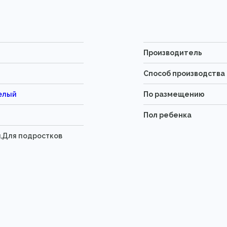
Производитель
Способ производства
елый
По размещению
Пол ребенка
й,Для подростков