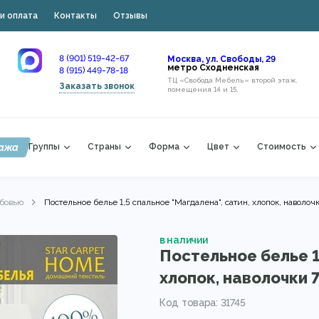
и оплата
Контакты
Отзывы
8 (901) 519-42-67
Москва, ул. Свободы, 29
метро Сходненская
8 (915) 449-78-18
ТЦ «Свобода Мебель» второй этаж,
Заказать звонок
помещения 14 и 15,
ажа
Группы
Страны
Форма
Цвет
Стоимость
бовью
Постельное белье 1,5 спальное "Магдалена", сатин, хлопок, наволоч
в наличии
Постельное белье 1
хлопок, наволочки 
Код товара: 31745