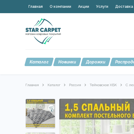
Главная
О компании
Акции
Услуги
Доставка 
Каталог
Новинки
Дорожки
Распрод
Главная
Каталог
Россия
Тейковское ХБК
С лю