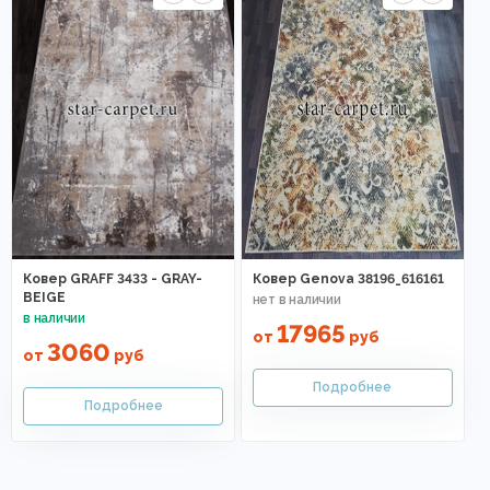
Ковер GRAFF 3433 - GRAY-
Ковер Genova 38196_616161
BEIGE
17965
от
руб
3060
от
руб