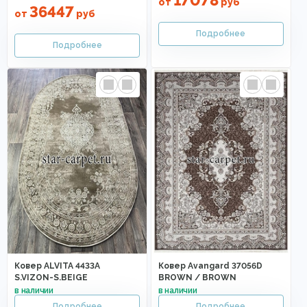
17078
от
руб
36447
от
руб
Ковер ALVITA 4433A
Ковер Avangard 37056D
S.VIZON-S.BEIGE
BROWN / BROWN