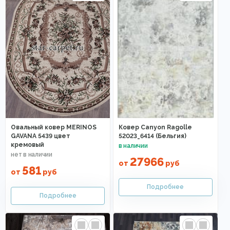
Овальный ковер MERINOS
Ковер Canyon Ragolle
GAVANA 5439 цвет
52023_6414 (Бельгия)
кремовый
27966
от
руб
581
от
руб