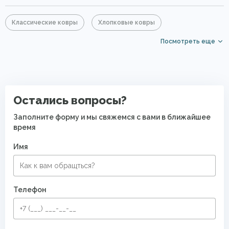
Классические ковры
Хлопковые ковры
Посмотреть еще
Акриловые ковры
Бежевые ковры
Голубые ковры
Большие ковры
Элитные ковры
Безворсовые хлопковые ковры
Остались вопросы?
Заполните форму и мы свяжемся с вами в ближайшее
время
Имя
Телефон