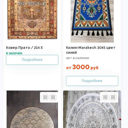
Ковер Прато / 214 X
Килим Marakesh 3045 цвет
синий
3000
от
руб