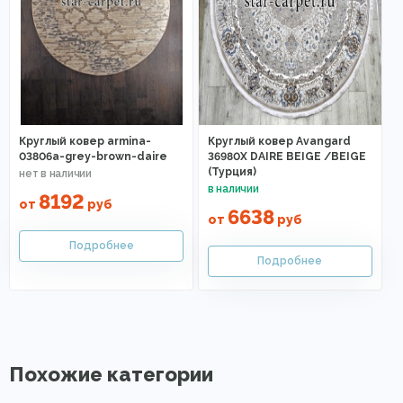
Круглый ковер armina-
Круглый ковер Avangard
03806a-grey-brown-daire
36980X DAIRE BEIGE /BEIGE
(Турция)
8192
от
руб
6638
от
руб
Похожие категории