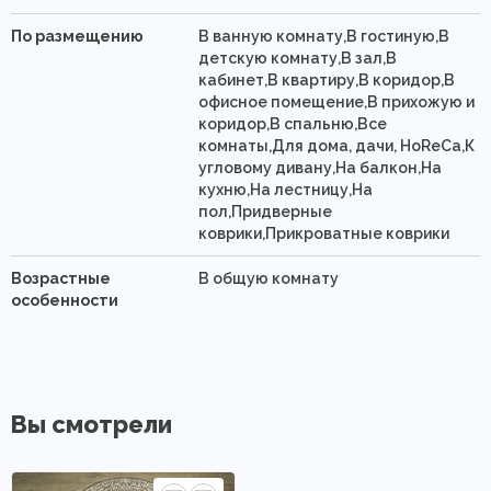
По размещению
В ванную комнату,В гостиную,В
детскую комнату,В зал,В
кабинет,В квартиру,В коридор,В
офисное помещение,В прихожую и
коридор,В спальню,Все
комнаты,Для дома, дачи, HoReCa,К
угловому дивану,На балкон,На
кухню,На лестницу,На
пол,Придверные
коврики,Прикроватные коврики
Возрастные
В общую комнату
особенности
Вы смотрели