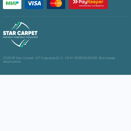
2026 © Star Carpet. ИП Кодиров Д. О., ИНН 361605146148. Все права
защищены.