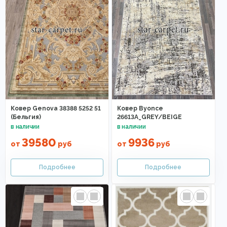
Ковер Genova 38388 5252 51
Ковер Byonce
(Бельгия)
26613A_GREY/BEIGE
39580
9936
от
руб
от
руб