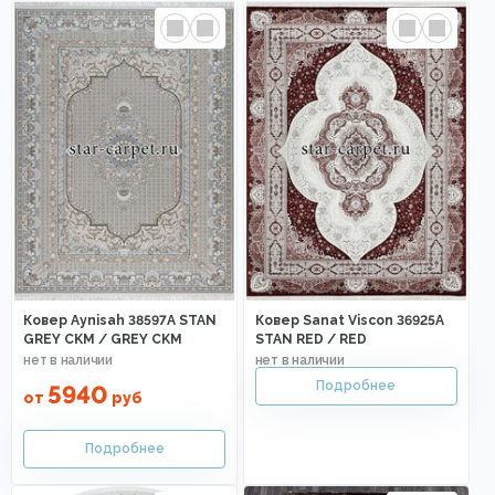
Ковер Aynisah 38597A STAN
Ковер Sanat Viscon 36925A
GREY CKM / GREY CKM
STAN RED / RED
5940
от
руб