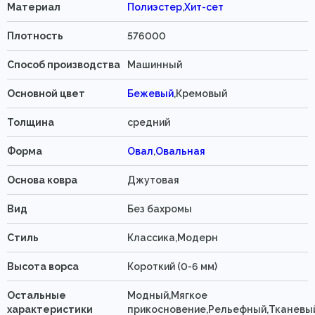
Материал
Полиэстер
,
Хит-сет
Плотность
576000
Способ производства
Машинный
Основной цвет
Бежевый
,Кремовый
Толщина
средний
Форма
Овал
,
Овальная
Основа ковра
Джутовая
Вид
Без бахромы
Стиль
Классика,Модерн
Высота ворса
Короткий (0-6 мм)
Остальные
Модный,Мягкое
характеристики
прикосновение,Рельефный,Тканевы