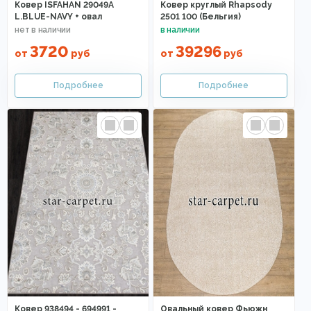
Ковер ISFAHAN 29049A
Ковер круглый Rhapsody
L.BLUE-NAVY + овал
2501 100 (Бельгия)
3720
39296
от
руб
от
руб
Ковер 938494 - 694991 -
Овальный ковер Фьюжн