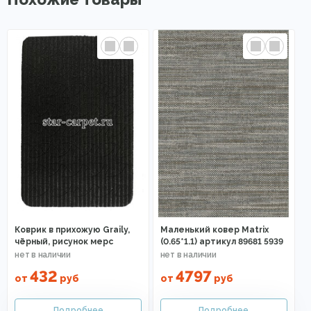
Коврик в прихожую Graily,
Маленький ковер Matrix
чёрный, рисунок мерс
(0.65*1.1) артикул 89681 5939
432
4797
от
руб
от
руб