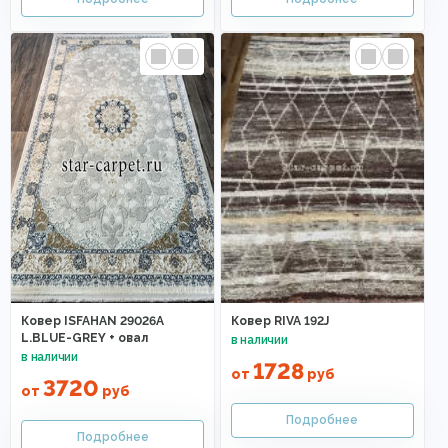
Ковер ISFAHAN 29026A
Ковер RIVA 192J
L.BLUE-GREY + овал
1728
от
руб
3720
от
руб