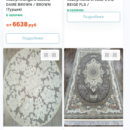
DAIRE BROWN / BROWN
BEIGE FLS /
(Турция)
6638
от
руб