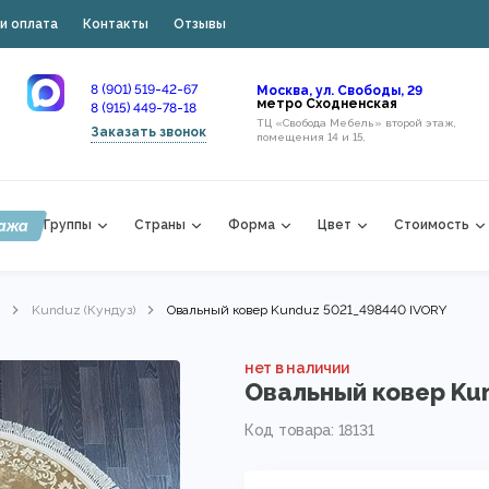
и оплата
Контакты
Отзывы
8 (901) 519-42-67
Москва, ул. Свободы, 29
метро Сходненская
8 (915) 449-78-18
ТЦ «Свобода Мебель» второй этаж,
Заказать звонок
помещения 14 и 15,
ажа
Группы
Страны
Форма
Цвет
Стоимость
Kunduz (Кундуз)
Овальный ковер Kunduz 5021_498440 IVORY
нет в наличии
Овальный ковер Ku
Код товара: 18131