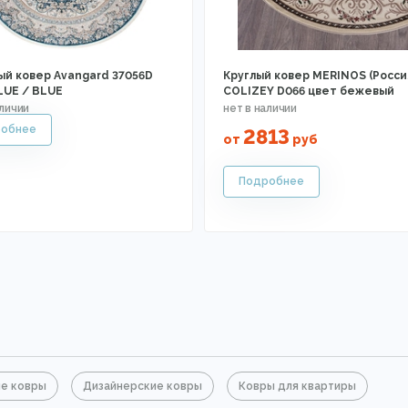
ый ковер Avangard 37056D
Круглый ковер MERINOS (Росси
LUE / BLUE
COLIZEY D066 цвет бежевый
2813
от
руб
е ковры
Дизайнерские ковры
Ковры для квартиры