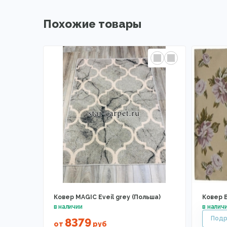
Похожие товары
Ковер MAGIC Eveil grey (Польша)
Ковер В
8379
от
руб