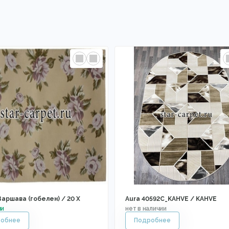
аршава (гобелен) / 20 X
Aura 40592C_KAHVE / KAHVE