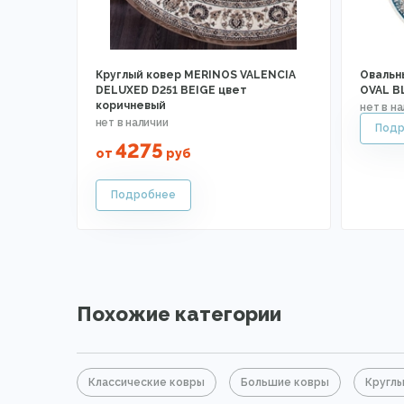
Круглый ковер MERINOS VALENCIA
Овальн
DELUXED D251 BEIGE цвет
OVAL B
коричневый
4275
от
руб
Похожие категории
Классические ковры
Большие ковры
Круглы