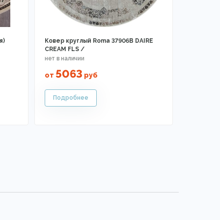
я)
Ковер круглый Roma 37906B DAIRE
CREAM FLS /
5063
от
руб