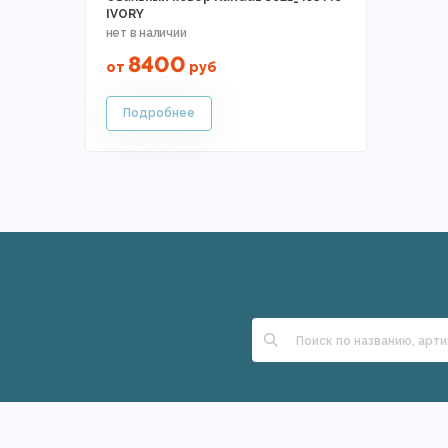
IVORY
8400
от
руб