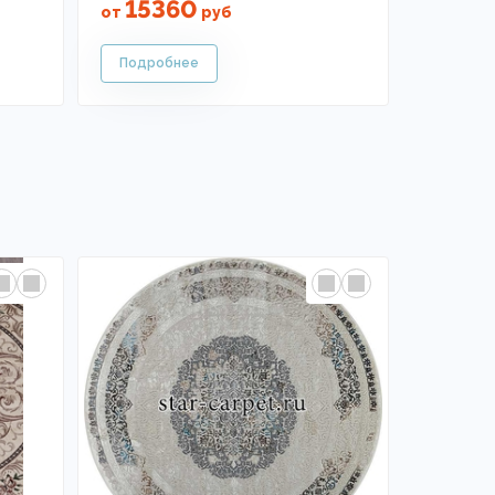
15360
от
руб