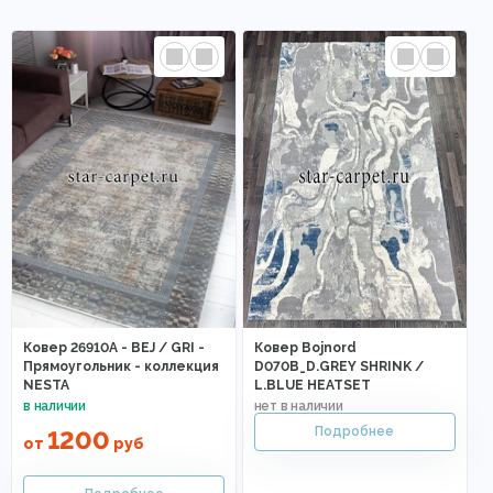
Ковер 26910A - BEJ / GRI -
Ковер Bojnord
Прямоугольник - коллекция
D070B_D.GREY SHRINK /
NESTA
L.BLUE HEATSET
1200
от
руб