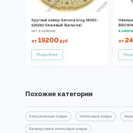
Круглый ковер Genova krug 38093-
Овальны
626260 бежевый (Бельгия)
BROWN 
19200
2
от
руб
от
Похожие категории
Классические ковры
Хлопковые ковры
Акри
Безворсовые хлопковые ковры