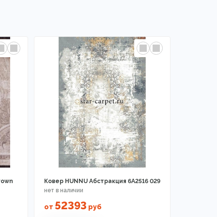
rown
Ковер HUNNU Абстракция 6A2516 029
52393
от
руб