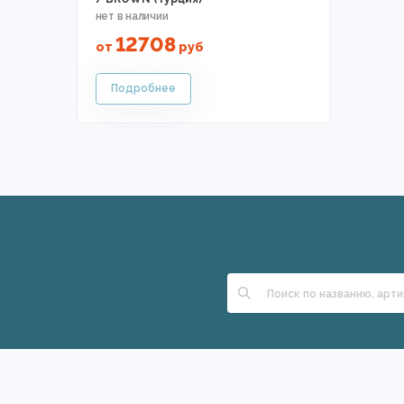
12708
от
руб