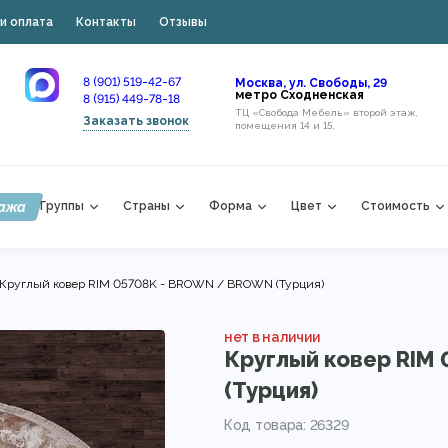
и оплата
Контакты
Отзывы
8 (901) 519-42-67
Москва, ул. Свободы, 29
метро Сходненская
8 (915) 449-78-18
ТЦ «Свобода Мебель» второй этаж,
Заказать звонок
помещения 14 и 15,
ажа
Группы
Страны
Форма
Цвет
Стоимость
Круглый ковер RIM 05708K - BROWN / BROWN (Турция)
нет в наличии
Круглый ковер RIM
(Турция)
Код товара: 26329