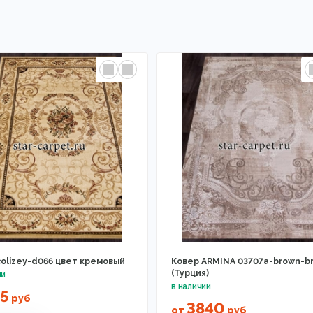
colizey-d066 цвет кремовый
Ковер ARMINA 03707a-brown-b
(Турция)
5
руб
3840
от
руб