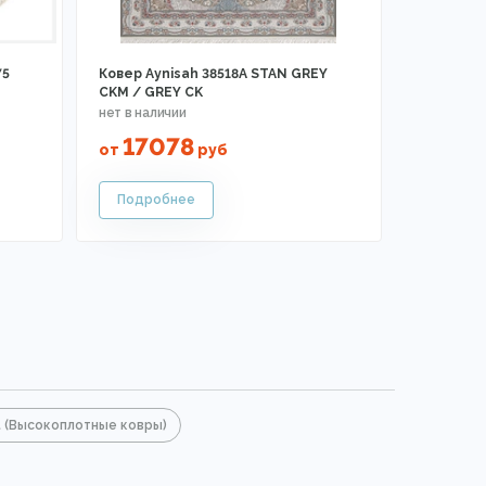
75
Ковер Aynisah 38518A STAN GREY
CKM / GREY CK
17078
от
руб
t (Высокоплотные ковры)