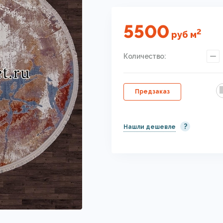
5500
2
руб
м
Количество:
Предзаказ
?
Нашли дешевле