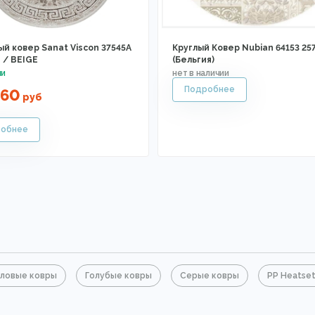
й ковер Sanat Viscon 37545A
Круглый Ковер Nubian 64153 25
/ BEIGE
(Бельгия)
460
руб
ловые ковры
Голубые ковры
Серые ковры
PP Heatse