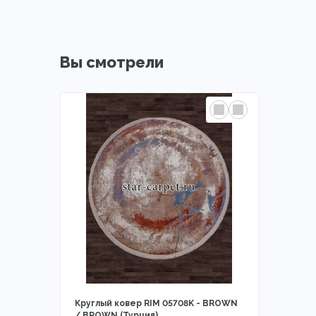
Вы смотрели
Круглый ковер RIM 05708K - BROWN
/ BROWN (Турция)