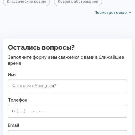
Классические ковры
Ковры с абстракцией
Посмотреть еще
Хлопковые ковры
Акриловые ковры
Коричневые ковры
Большие ковры
Элитные ковры
Безворсовые хлопковые ковры
Остались вопросы?
Заполните форму и мы свяжемся с вами в ближайшее
время
Имя
Телефон
Email