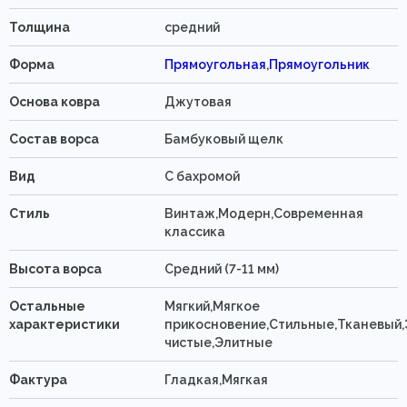
Толщина
средний
Форма
Прямоугольная
,
Прямоугольник
Основа ковра
Джутовая
Состав ворса
Бамбуковый щелк
Вид
C бахромой
Стиль
Винтаж,Модерн,Современная
классика
Высота ворса
Средний (7-11 мм)
Остальные
Мягкий,Мягкое
характеристики
прикосновение,Стильные,Тканевый,
чистые,Элитные
Фактура
Гладкая,Мягкая