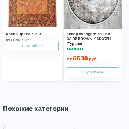
Ковер Прато / 59 X
Ковер Avangard 36805B
DAIRE BROWN / BROWN
(Турция)
6638
от
руб
Похожие категории