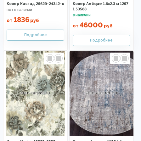
Ковер Каскад 25629-24342-o
Ковер Antique 1.6x2.3 м 1257
1 53588
1836
от
руб
46000
от
руб