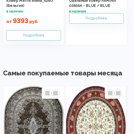
Ковер Matrix 89868_6260
Овальный ковер ARMINA
(Бельгия)
03856A - BLUE / BLUE
9393
от
руб
Самые покупаемые товары месяца