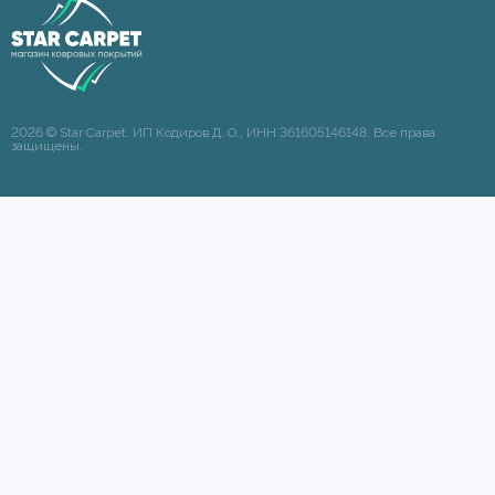
2026 © Star Carpet. ИП Кодиров Д. О., ИНН 361605146148. Все права
защищены.