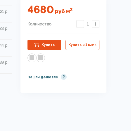
4680
2
руб
м
21 р.
Количество:
1
23 р.
Купить
Купить в 1 клик
44 р.
89 р.
?
Нашли дешевле