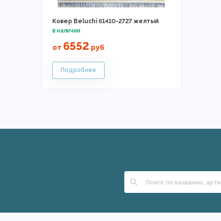
Ковер Beluchi 61410-2727 желтый
6552
от
руб