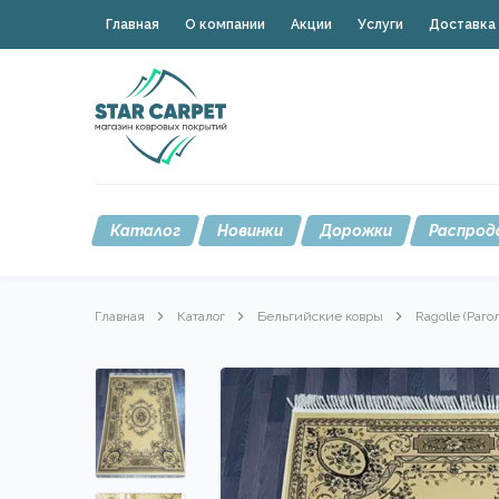
Главная
О компании
Акции
Услуги
Доставка 
Каталог
Новинки
Дорожки
Распрод
Главная
Каталог
Бельгийские ковры
Ragolle (Раго