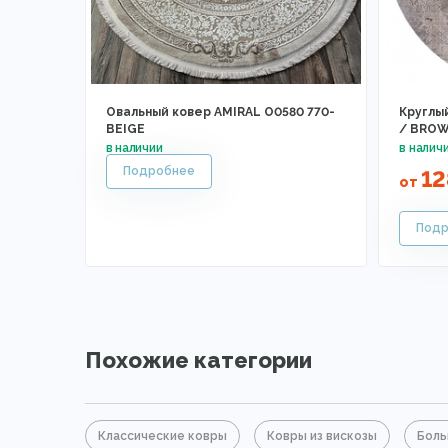
Овальный ковер AMIRAL O0580 770-
Круглы
BEIGE
/ BRO
1
от
Похожие категории
Классические ковры
Ковры из вискозы
Боль