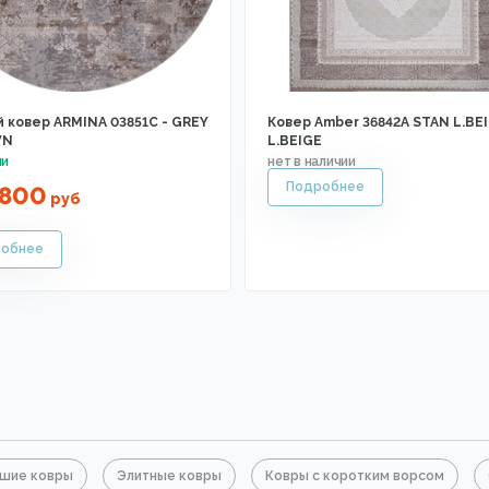
й ковер ARMINA 03851C - GREY
Ковер Amber 36842A STAN L.BEI
WN
L.BEIGE
2800
руб
шие ковры
Элитные ковры
Ковры с коротким ворсом