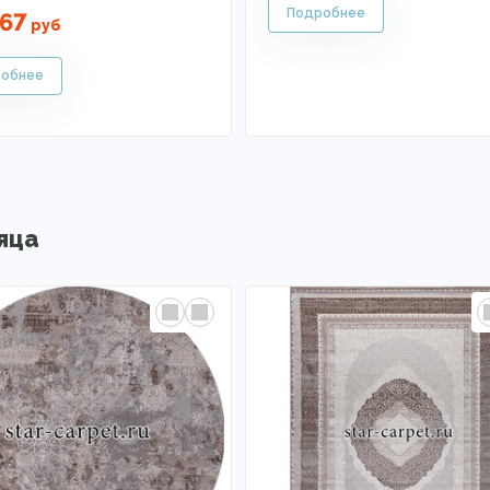
67
руб
яца