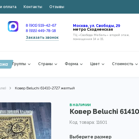
и оплата
Контакты
Отзывы
8 (901) 519-42-67
Москва, ул. Свободы, 29
метро Сходненская
8 (915) 449-78-18
ТЦ «Свобода Мебель» второй этаж,
Заказать звонок
помещения 14 и 15,
ажа
Группы
Страны
Форма
Цвет
Стоимость
лле)
Ковер Beluchi 61410-2727 желтый
в наличии
Ковер Beluchi 6141
Код товара: 11601
Выберите размер