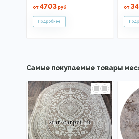
4703
34
от
руб
от
Самые покупаемые товары мес