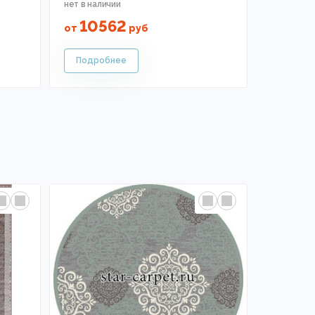
10562
от
руб