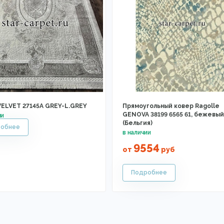
VELVET 27145A GREY-L.GREY
Прямоугольный ковер Ragolle
GENOVA 38199 6565 61, бежевый
(Бельгия)
9554
от
руб