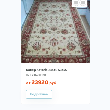
Ковер Astoria 24441-53455
23920
от
руб