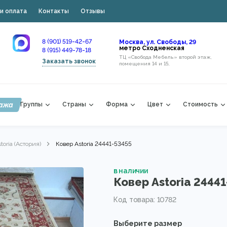
и оплата
Контакты
Отзывы
8 (901) 519-42-67
Москва, ул. Свободы, 29
метро Сходненская
8 (915) 449-78-18
ТЦ «Свобода Мебель» второй этаж,
Заказать звонок
помещения 14 и 15,
ажа
Группы
Страны
Форма
Цвет
Стоимость
toria (Астория)
Ковер Astoria 24441-53455
в наличии
Ковер Astoria 2444
Код товара: 10782
Выберите размер