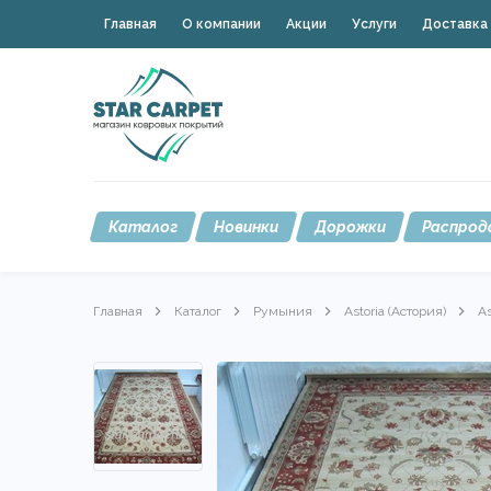
Главная
О компании
Акции
Услуги
Доставка 
Каталог
Новинки
Дорожки
Распрод
Главная
Каталог
Румыния
Astoria (Астория)
As