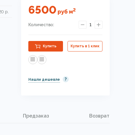
6500
2
руб
м
20 р.
Количество:
1
Купить
Купить в 1 клик
?
Нашли дешевле
Предзаказ
Возврат