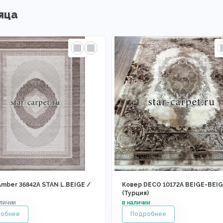
яца
Amber 36842A STAN L.BEIGE /
Ковер DECO 10172A BEIGE-BEI
E
(Турция)