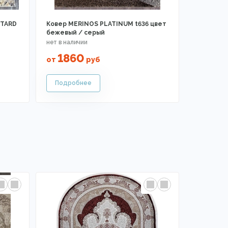
STARD
Ковер MERINOS PLATINUM t636 цвет
бежевый / серый
1860
от
руб