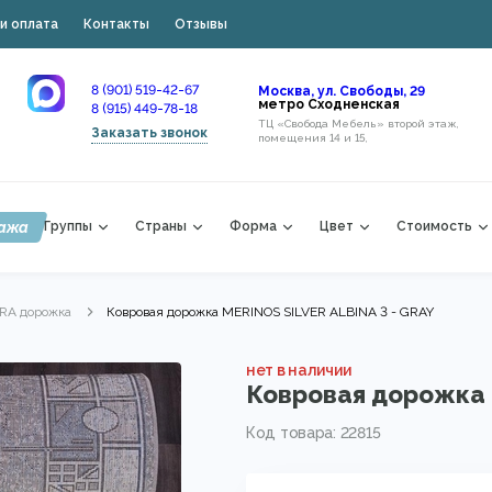
и оплата
Контакты
Отзывы
8 (901) 519-42-67
Москва, ул. Свободы, 29
метро Сходненская
8 (915) 449-78-18
ТЦ «Свобода Мебель» второй этаж,
Заказать звонок
помещения 14 и 15,
ажа
Группы
Страны
Форма
Цвет
Стоимость
RRA дорожка
Ковровая дорожка MERINOS SILVER ALBINA 3 - GRAY
нет в наличии
Ковровая дорожка M
Код товара: 22815