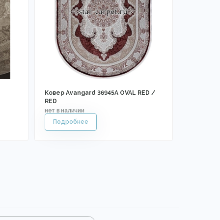
-
Ковер Avangard 36945A OVAL RED /
RED