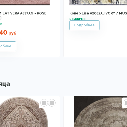
MILAT VERA A537AG - ROSE
Ковер Lisa A2082A_IVORY / MU
)
740
руб
яца