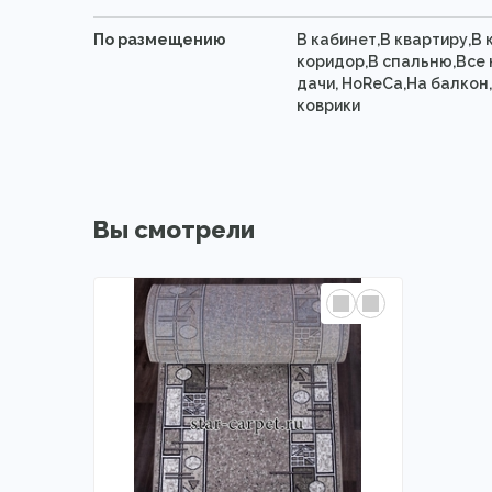
По размещению
В кабинет,В квартиру,В
коридор,В спальню,Все 
дачи, HoReCa,На балкон
коврики
Вы смотрели