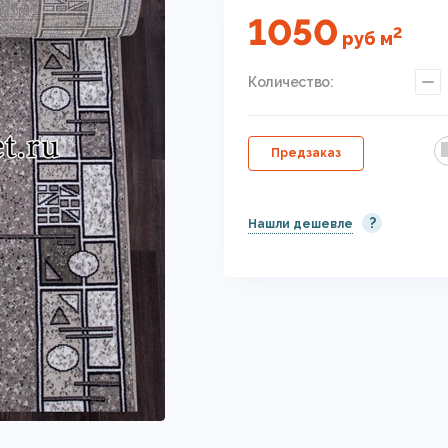
1050
2
руб
м
Количество:
Предзаказ
?
Нашли дешевле