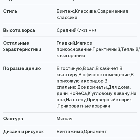
Стиль
Винтаж,Классика,Современная
классика
Высота ворса
Средний (7-11 мм)
Остальные
Гладкий,Мягкое
характеристики
прикосновение,Практичный,Теплый,
к выгоранию
По размещению
В гостиную,В зал,В кабинет,В
квартиру,В офисное помещение,В
прихожую и коридор,В
спальню,Все комнаты,Для дома,
дачи, HoReCa,К угловому дивану,На
пол,На стену,Придверный коврик
,Прикроватные коврики
Фактура
Мягкая
Дизайн и рисунок
Винтажный,Орнамент