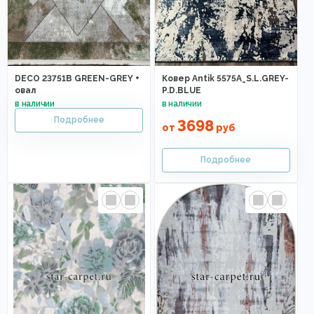
DECO 23751B GREEN-GREY +
Ковер Antik 5575A_S.L.GREY-
овал
P.D.BLUE
3698
от
руб