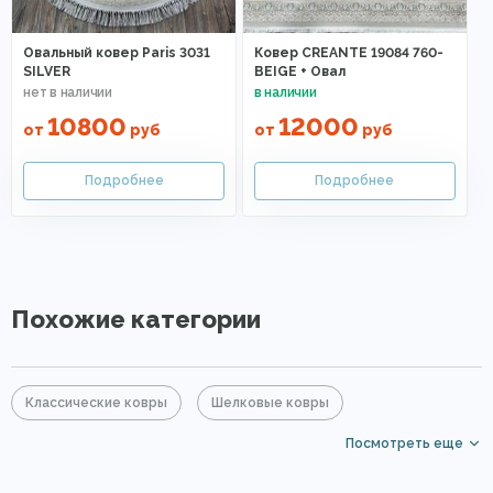
Овальный ковер Paris 3031
Ковер CREANTE 19084 760-
SILVER
BEIGE + Овал
10800
12000
от
руб
от
руб
Похожие категории
Классические ковры
Шелковые ковры
Посмотреть еще
Ковры из бамбука
Серые ковры
Элитные ковры