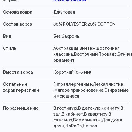
Основа ковра
Джутовая
Состав ворса
80% POLYESTER 20% COTTON
Вид
Без бахромы
Стиль
Абстракция,Винтаж,Восточная
классика,Восточный,Прованс,Этнич
орнамент
Высота ворса
Короткий (0-6 мм)
Остальные
Гипоаллергенные,Легкая чистка
характеристики
,Мягкое прикосновение,Стираемые
и моющиеся
По размещению
В гостиную,В детскую комнату,В
зал,В кабинет,В квартиру,В
спальню,Все комнаты,Для дома,
дачи, HoReCa,На пол