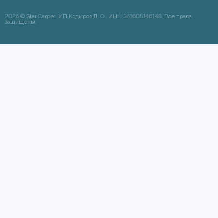
2026 © Star Carpet. ИП Кодиров Д. О., ИНН 361605146148. Все права
защищены.