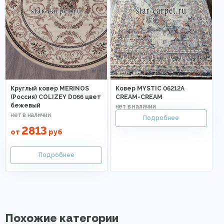
Круглый ковер MERINOS
Ковер MYSTIC 06212A
(Россия) COLIZEY D066 цвет
CREAM-CREAM
бежевый
2813
от
руб
Похожие категории