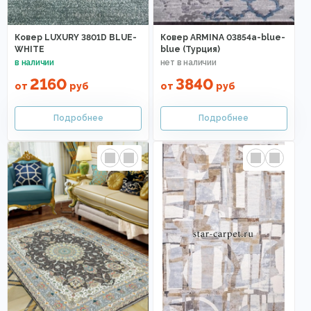
Ковер LUXURY 3801D BLUE-
Ковер ARMINA 03854a-blue-
WHITE
blue (Турция)
2160
3840
от
руб
от
руб