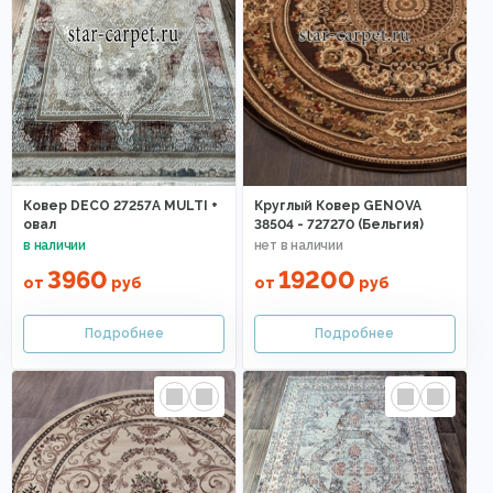
Ковер DECO 27257A MULTI +
Круглый Ковер GENOVA
овал
38504 - 727270 (Бельгия)
3960
19200
от
руб
от
руб