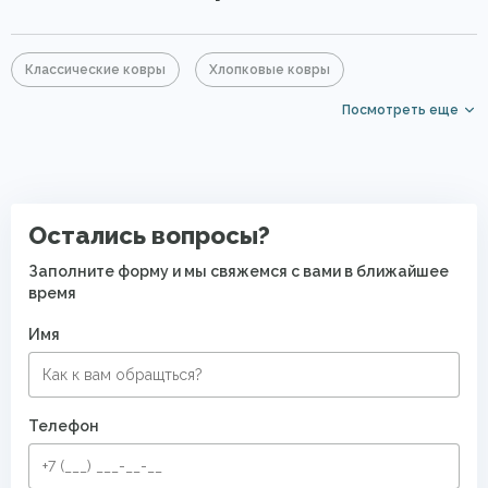
Классические ковры
Хлопковые ковры
Посмотреть еще
Акриловые ковры
Серые ковры
Прямоугольные ковры
Ковры с коротким ворсом
Ковры для квартиры
Современные ковры в спальню
Остались вопросы?
Безворсовые хлопковые ковры
Заполните форму и мы свяжемся с вами в ближайшее
время
Имя
Телефон