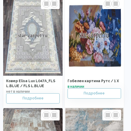
Ковер Elisa Lux L047A_FLS
Гобелен картина Рутс / 1 X
L.BLUE / FLS L.BLUE