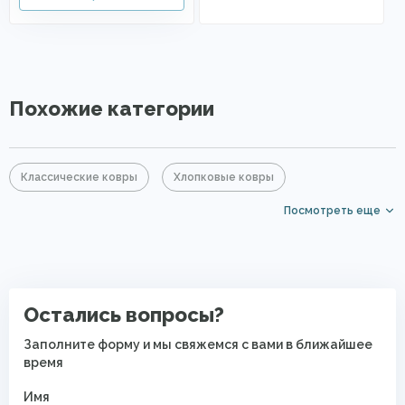
Похожие категории
Классические ковры
Хлопковые ковры
Посмотреть еще
Ковры из хит-сета
Овальные ковры
Ковры на кухню
Ковры для квартиры
Современные ковры в спальню
Остались вопросы?
Безворсовые хлопковые ковры
Заполните форму и мы свяжемся с вами в ближайшее
время
Имя