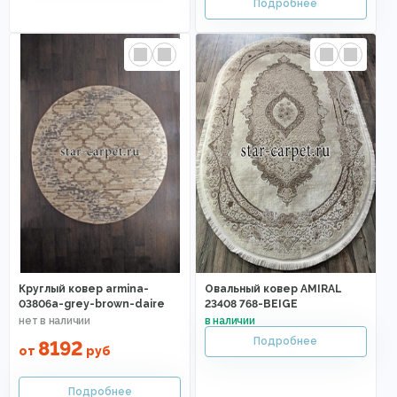
Круглый ковер armina-
Овальный ковер AMIRAL
03806a-grey-brown-daire
23408 768-BEIGE
8192
от
руб