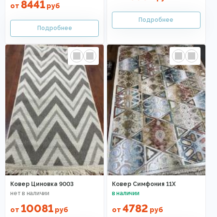
8441
от
руб
Ковер Циновка 9003
Ковер Симфония 11Х
10081
4782
от
руб
от
руб