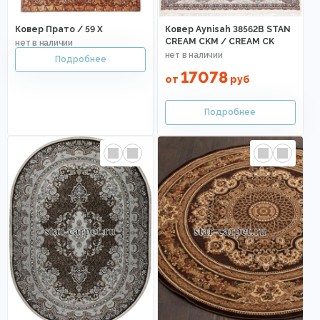
Ковер Прато / 59 X
Ковер Aynisah 38562B STAN
CREAM CKM / CREAM CK
17078
от
руб