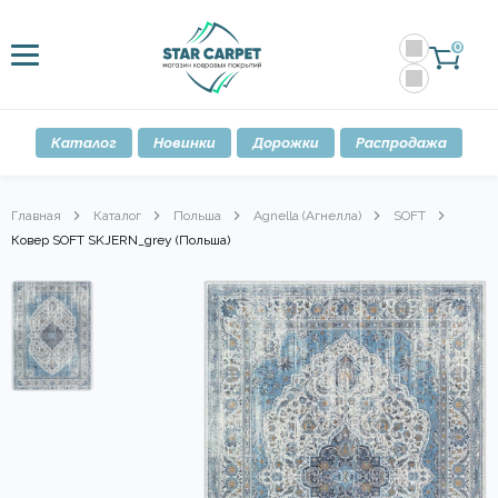
0
Каталог
Новинки
Дорожки
Распродажа
Главная
Каталог
Польша
Agnella (Агнелла)
SOFT
Ковер SOFT SKJERN_grey (Польша)