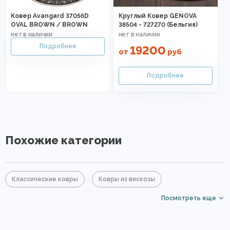
Ковер Avangard 37056D
Круглый Ковер GENOVA
OVAL BROWN / BROWN
38504 - 727270 (Бельгия)
19200
от
руб
Похожие категории
Классические ковры
Ковры из вискозы
Посмотреть еще
Коричневые ковры
Большие ковры
Элитные ковры
Ковры с коротким ворсом