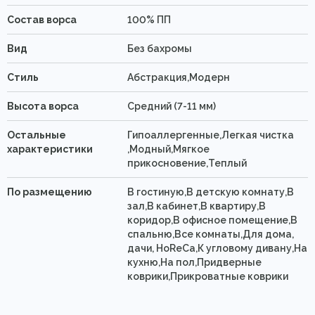
Состав ворса
100% ПП
Вид
Без бахромы
Стиль
Абстракция,Модерн
Высота ворса
Средний (7-11 мм)
Остальные
Гипоаллергенные,Легкая чистка
характеристики
,Модный,Мягкое
прикосновение,Теплый
По размещению
В гостиную,В детскую комнату,В
зал,В кабинет,В квартиру,В
коридор,В офисное помещение,В
спальню,Все комнаты,Для дома,
дачи, HoReCa,К угловому дивану,На
кухню,На пол,Придверные
коврики,Прикроватные коврики