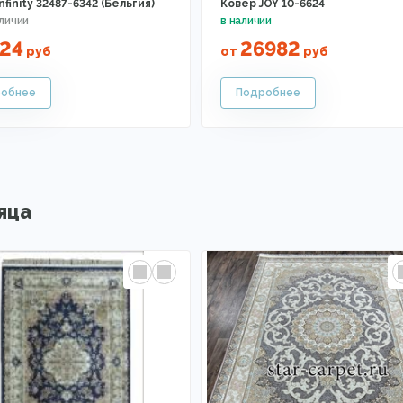
nfinity 32487-6342 (Бельгия)
Ковер JOY 10-6624
24
26982
руб
от
руб
яца