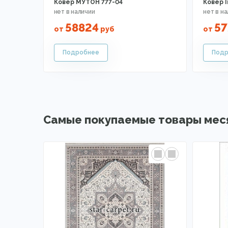
Ковер МУТОН 777-04
Ковер I
58824
57
от
руб
от
Самые покупаемые товары мес