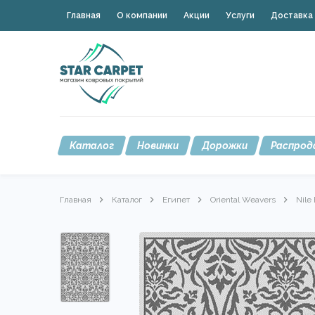
Главная
О компании
Акции
Услуги
Доставка 
Каталог
Новинки
Дорожки
Распрод
Главная
Каталог
Египет
Oriental Weavers
Nile