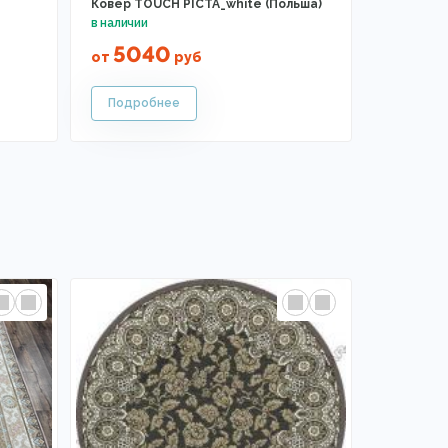
Ковер TOUCH PICTA_white (Польша)
5040
от
руб