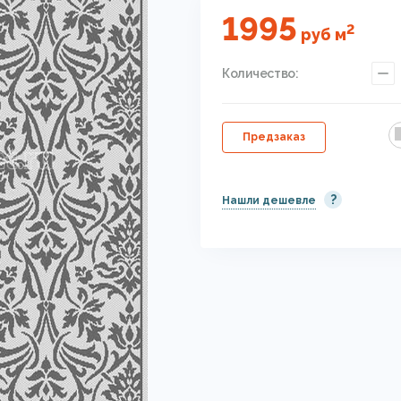
1995
2
руб
м
Количество:
Предзаказ
?
Нашли дешевле