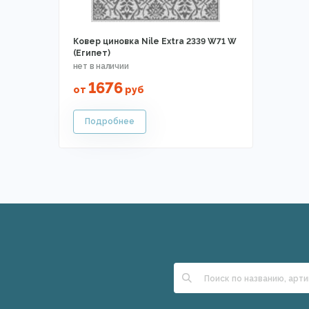
Ковер циновка Nile Extra 2339 W71 W
(Египет)
1676
от
руб