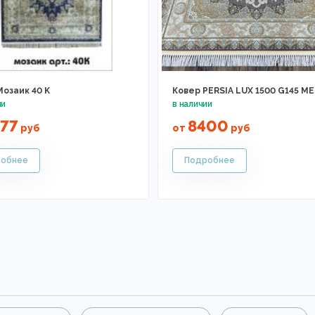
Мозаик 40 K
Ковер PERSIA LUX 1500 G145 M
77
8400
руб
от
руб