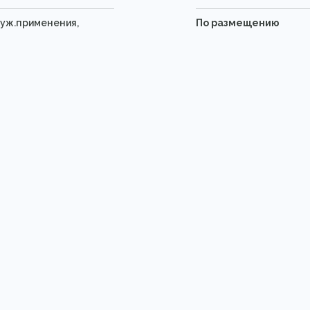
руж.применения,
По размещению