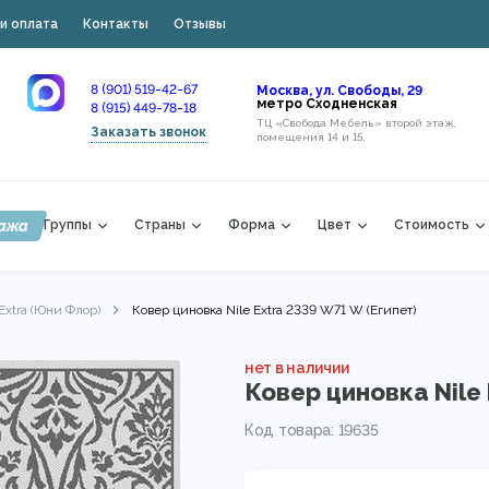
и оплата
Контакты
Отзывы
8 (901) 519-42-67
Москва, ул. Свободы, 29
метро Сходненская
8 (915) 449-78-18
ТЦ «Свобода Мебель» второй этаж,
Заказать звонок
помещения 14 и 15,
ажа
Группы
Страны
Форма
Цвет
Стоимость
 Extra (Юни Флор)
Ковер циновка Nile Extra 2339 W71 W (Египет)
нет в наличии
Ковер циновка Nile 
Код товара: 19635