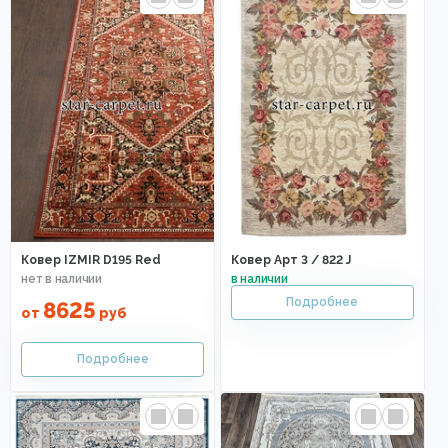
Ковер IZMIR D195 Red
Ковер Арт 3 / 822 J
8625
от
руб