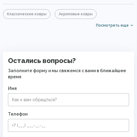
Классические ковры
Акриловые ковры
Посмотреть еще
Ковры из бамбука
Голубые ковры
Серые ковры
Ковры для квартиры
Восточные ковры
Современные ковры в спальню
Остались вопросы?
Ковры с восточным орнаментом
Заполните форму и мы свяжемся с вами в ближайшее
время
Имя
Телефон