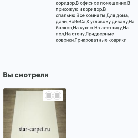
коридор,В офисное помещение,В
прихожую и коридор,В
спальню,Все комнаты,Для дома,
дачи, HoReCa,К угловому дивану,На
балкон,На кухню,На лестницу,На
пол,На стену,Придверные
коврики,Прикроватные коврики
Вы смотрели