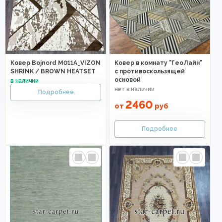
Ковер Bojnord M011A_VIZON
Ковер в комнату "ГеоЛайн"
SHRINK / BROWN HEATSET
с противоскользящей
основой
2460
от
руб