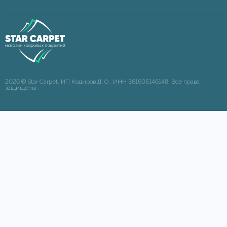
2026 © Star Carpet. ИП Кодиров Д. О., ИНН 361605146148. Все права
защищены.