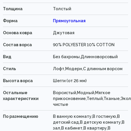
Толщина
Толстый
Форма
Прямоугольная
Основа ковра
Джутовая
Состав ворса
90% POLYESTER 10% COTTON
Вид
Без бахромы,Длинноворсовый
Стиль
Лофт,Модерн,С длинным ворсом
Высота ворса
Шегги (от 26 мм)
Остальные
Ворсистый,Модный,Мягкое
характеристики
прикосновение,Теплый,Тканые,Экол
чистые
По размещению
В ванную комнату,В гостиную,В
детский сад,В детскую комнату,В
зал,В кабинет,В квартиру,В