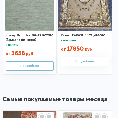
Ковер Brighton 98422 502396
Ковер FARASHE 171_491660
(Бельгия циновка)
17850
от
руб
3658
от
руб
Самые покупаемые товары месяца