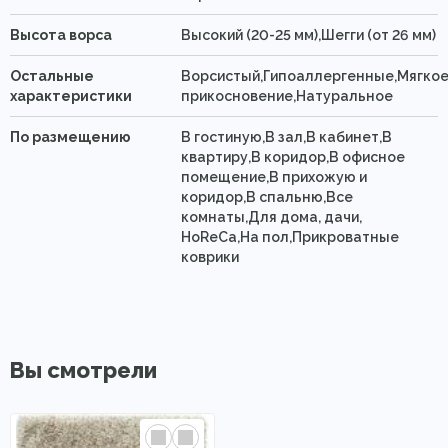
Высота ворса
Высокий (20-25 мм),Шегги (от 26 мм)
Остальные
Ворсистый,Гипоаллергенные,Мягко
характеристики
прикосновение,Натуральное
По размещению
В гостиную,В зал,В кабинет,В
квартиру,В коридор,В офисное
помещение,В прихожую и
коридор,В спальню,Все
комнаты,Для дома, дачи,
HoReCa,На пол,Прикроватные
коврики
Вы смотрели