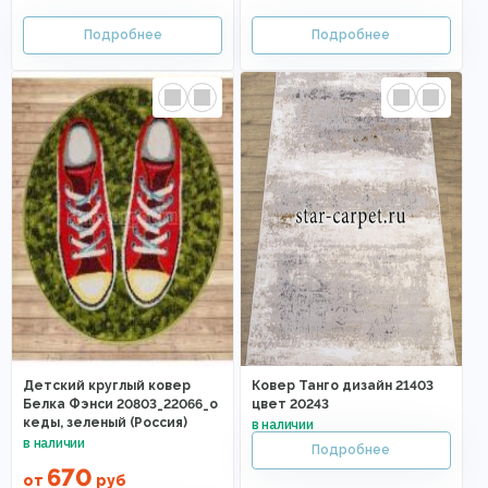
Детский круглый ковер
Ковер Танго дизайн 21403
Белка Фэнси 20803_22066_o
цвет 20243
кеды, зеленый (Россия)
670
от
руб