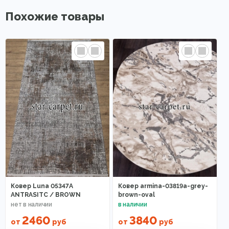
Похожие товары
Ковер Luna 05347A
Ковер armina-03819a-grey-
ANTRASITC / BROWN
brown-oval
2460
3840
от
руб
от
руб