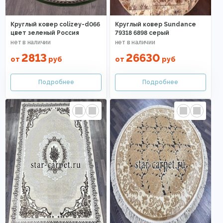
Круглый ковер colizey-d066
Круглый ковер Sundance
цвет зеленый Россия
79318 6898 серый
2813
26630
от
руб
от
руб