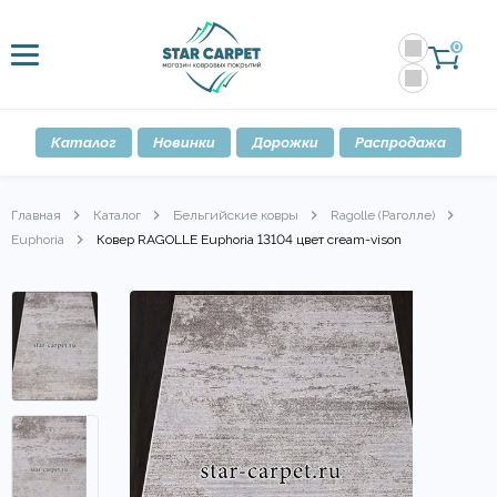
0
Каталог
Новинки
Дорожки
Распродажа
Главная
Каталог
Бельгийские ковры
Ragolle (Раголле)
Euphoria
Ковер RAGOLLE Euphoria 13104 цвет cream-vison