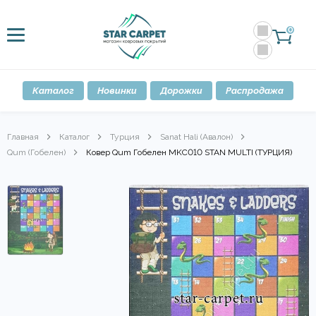
0
Каталог
Новинки
Дорожки
Распродажа
Главная
Каталог
Турция
Sanat Hali (Авалон)
Qum (Гобелен)
Ковер Qum Гобелен MKC010 STAN MULTI (ТУРЦИЯ)