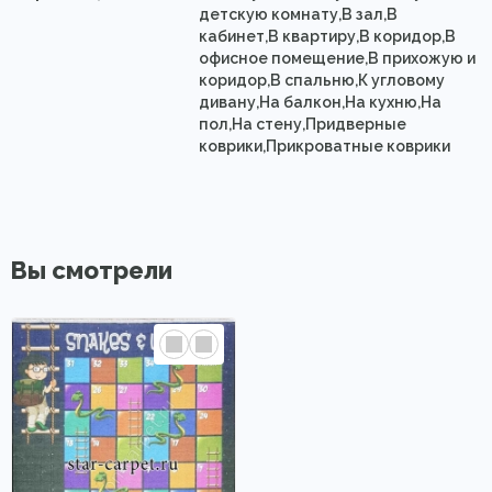
детскую комнату,В зал,В
кабинет,В квартиру,В коридор,В
офисное помещение,В прихожую и
коридор,В спальню,К угловому
дивану,На балкон,На кухню,На
пол,На стену,Придверные
коврики,Прикроватные коврики
Вы смотрели