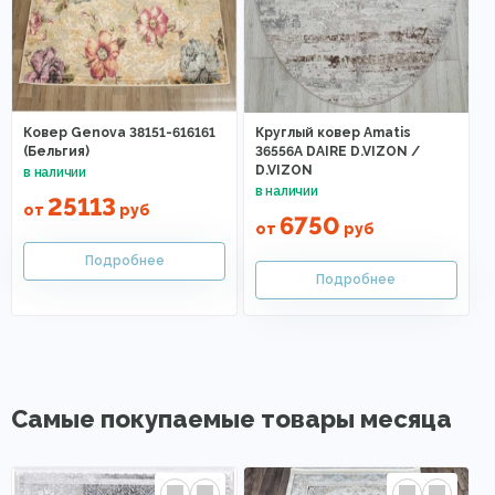
Ковер Genova 38151-616161
Круглый ковер Amatis
(Бельгия)
36556A DAIRE D.VIZON /
D.VIZON
25113
от
руб
6750
от
руб
Самые покупаемые товары месяца