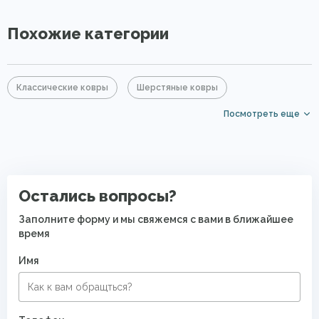
Похожие категории
Классические ковры
Шерстяные ковры
Посмотреть еще
Бордовые ковры
Красные ковры
Прямоугольные ковры
Элитные ковры
Ковры с коротким ворсом
Ковры для квартиры
Остались вопросы?
Полушерстяные ковры
Восточные ковры
Заполните форму и мы свяжемся с вами в ближайшее
время
Современные ковры в спальню
Имя