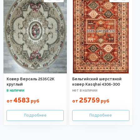
Ковер Версаль 2535C2K
Бельгийский шерстяной
круглый
ковер Kasqhai 4306-300
4583
25759
от
руб
от
руб